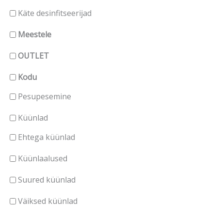
Käte desinfitseerijad
Meestele
OUTLET
Kodu
Pesupesemine
Küünlad
Ehtega küünlad
Küünlaalused
Suured küünlad
Väiksed küünlad