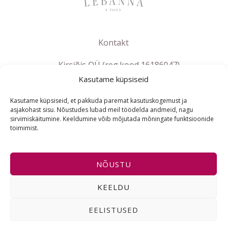
Kontakt
Kirsiõis OÜ (reg.kood 16186047)
info@lebanna.ee
Kasutame küpsiseid
Tallinn
Kasutame küpsiseid, et pakkuda paremat kasutuskogemust ja
KMKR EE102658392
asjakohast sisu. Nõustudes lubad meil töödelda andmeid, nagu
sirvimiskäitumine. Keeldumine võib mõjutada mõningate funktsioonide
toimimist.
ET
NÕUSTU
Copyright © 2021-2026 Lebanna e-pood | Powered by
KEELDU
Lebanna e-pood
EELISTUSED
I
F
E
n
a
n
s
c
v