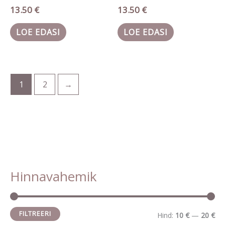
13.50
€
13.50
€
LOE EDASI
LOE EDASI
1
2
→
Hinnavahemik
M
M
i
a
n
k
FILTREERI
Hind:
10 €
—
20 €
i
s