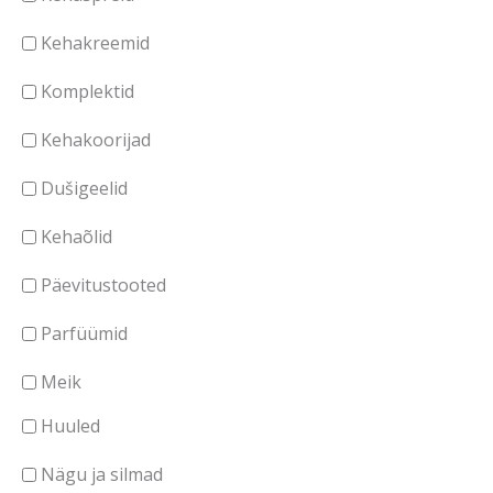
Kehakreemid
Komplektid
Kehakoorijad
Dušigeelid
Kehaõlid
Päevitustooted
Parfüümid
Meik
Huuled
Nägu ja silmad