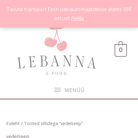
Skip
Tasuta transport Eesti pakiautomaatidesse alates 59€
to
ostust!
Peida
content
MENÜÜ
0
MENÜÜ
Sorditud
Esileht
/ Tooted siltidega “vedelseep”
uusimate
järgi
vedelseep