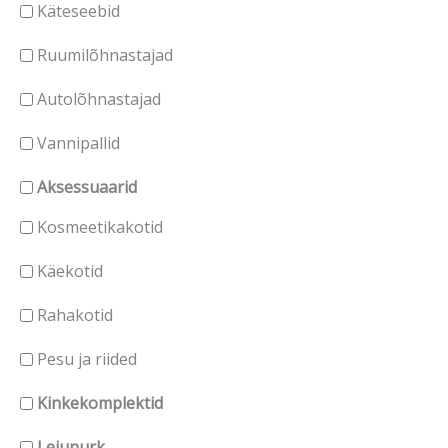
Käteseebid
Ruumilõhnastajad
Autolõhnastajad
Vannipallid
Aksessuaarid
Kosmeetikakotid
Käekotid
Rahakotid
Pesu ja riided
Kinkekomplektid
Leiunurk