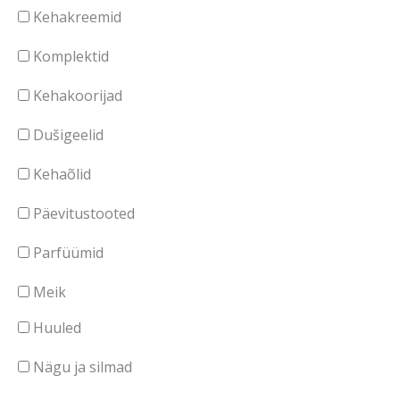
Kehakreemid
Komplektid
Kehakoorijad
Dušigeelid
Kehaõlid
Päevitustooted
Parfüümid
Meik
Huuled
Nägu ja silmad