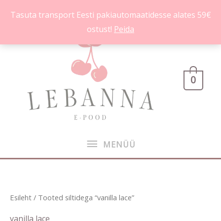
Skip
Tasuta transport Eesti pakiautomaatidesse alates 59€
to
ostust!
Peida
content
MENÜÜ
0
MENÜÜ
Esileht
/ Tooted siltidega “vanilla lace”
vanilla lace