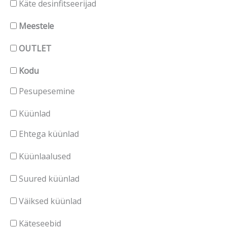
Käte desinfitseerijad
Meestele
OUTLET
Kodu
Pesupesemine
Küünlad
Ehtega küünlad
Küünlaalused
Suured küünlad
Väiksed küünlad
Käteseebid