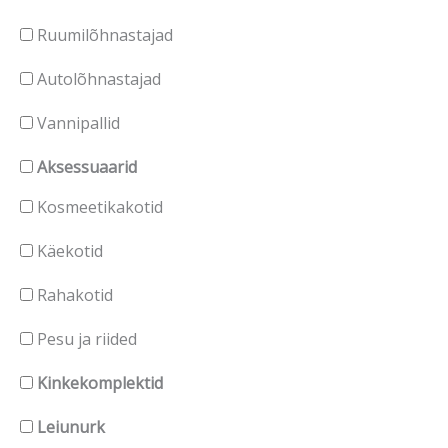
Ruumilõhnastajad
Autolõhnastajad
Vannipallid
Aksessuaarid
Kosmeetikakotid
Käekotid
Rahakotid
Pesu ja riided
Kinkekomplektid
Leiunurk