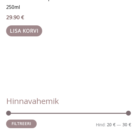
250ml
29.90
€
LISA KORVI
Hinnavahemik
M
M
i
a
n
k
FILTREERI
Hind:
20 €
—
30 €
i
s