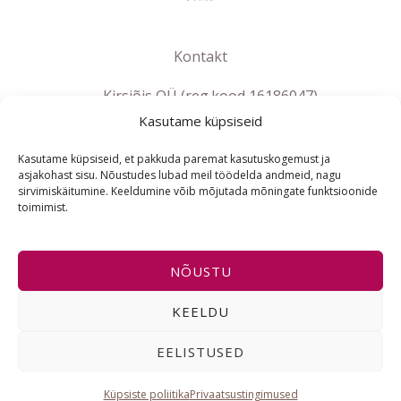
Kontakt
Kirsiõis OÜ (reg.kood 16186047)
Kasutame küpsiseid
info@lebanna.ee
Tallinn
Kasutame küpsiseid, et pakkuda paremat kasutuskogemust ja
KMKR EE102658392
asjakohast sisu. Nõustudes lubad meil töödelda andmeid, nagu
sirvimiskäitumine. Keeldumine võib mõjutada mõningate funktsioonide
toimimist.
ET
NÕUSTU
Copyright © 2021-2026 Lebanna e-pood | Powered by
KEELDU
Lebanna e-pood
EELISTUSED
I
F
E
n
a
n
s
c
v
t
e
e
Küpsiste poliitika
Privaatsustingimused