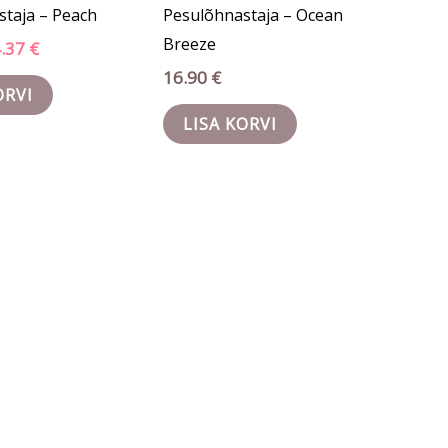
taja – Peach
Pesulõhnastaja – Ocean
Breeze
4.37
€
16.90
€
ORVI
LISA KORVI