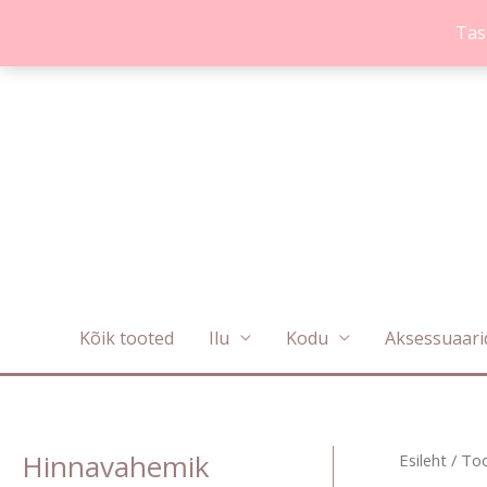
Skip
Tas
to
content
Kõik tooted
Ilu
Kodu
Aksessuaari
Hinnavahemik
Esileht
/ Too
M
M