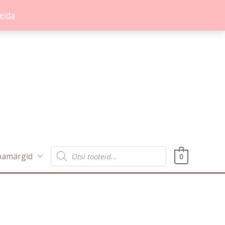
eida
Products
bamärgid
0
search