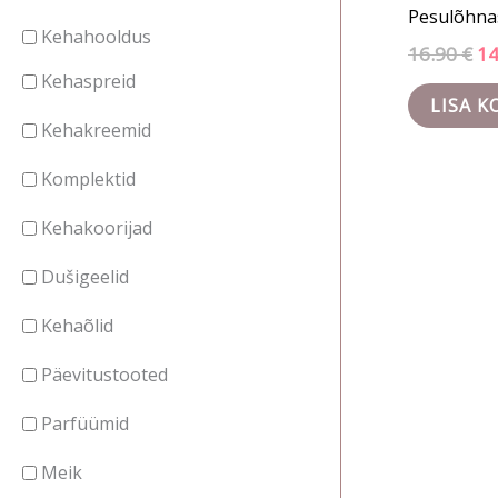
Pesulõhnas
Kehahooldus
16.90
€
1
Kehaspreid
LISA K
Kehakreemid
Komplektid
Kehakoorijad
Dušigeelid
Kehaõlid
Päevitustooted
Parfüümid
Meik