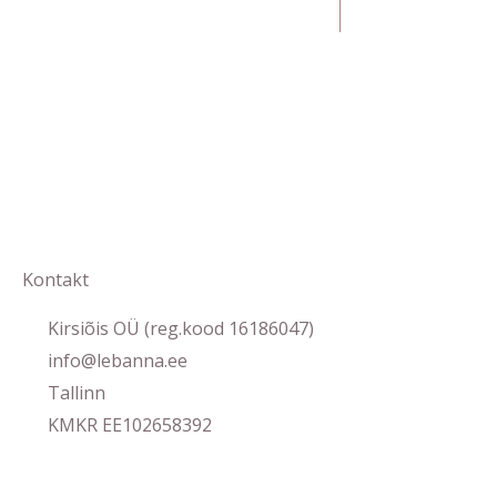
Kontakt
Kirsiõis OÜ (reg.kood 16186047)
info@lebanna.ee
Tallinn
KMKR EE102658392