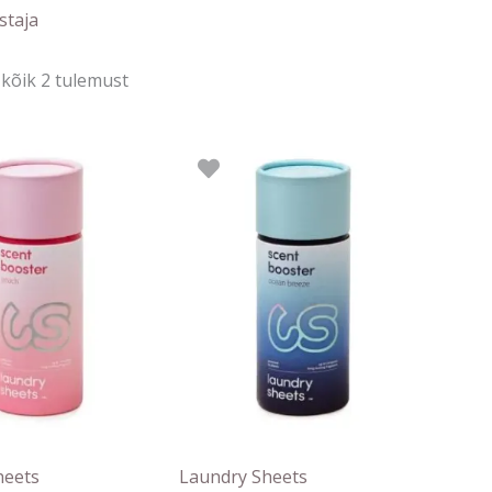
järgi
staja
kõik 2 tulemust
gne
Praegune
nd
hind
on:
90 €.
14.37 €.
heets
Laundry Sheets