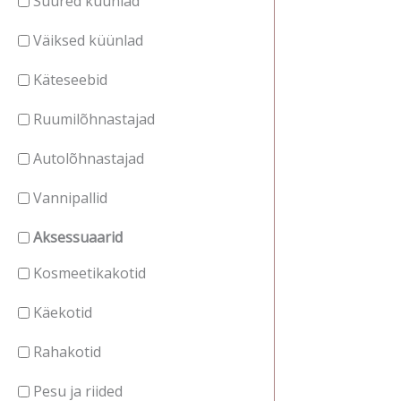
Suured küünlad
Väiksed küünlad
Käteseebid
Ruumilõhnastajad
Autolõhnastajad
Vannipallid
Aksessuaarid
Kosmeetikakotid
Käekotid
Rahakotid
Pesu ja riided