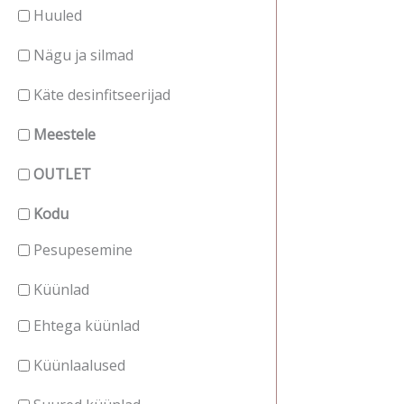
Huuled
Nägu ja silmad
Käte desinfitseerijad
Meestele
OUTLET
Kodu
Pesupesemine
Küünlad
Ehtega küünlad
Küünlaalused