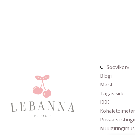
Soovikorv
Blogi
Meist
Tagasiside
KKK
Kohaletoimeta
Privaatsusting
Müügitingimus