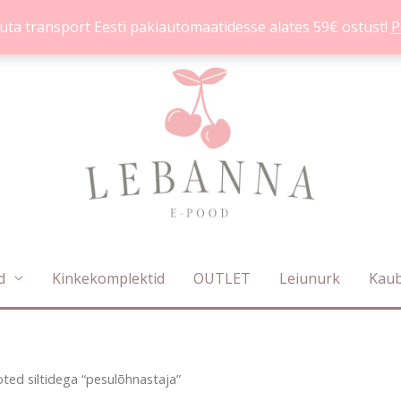
uta transport Eesti pakiautomaatidesse alates 59€ ostust!
P
d
Kinkekomplektid
OUTLET
Leiunurk
Kau
Sorditud
ted siltidega “pesulõhnastaja”
uusimate