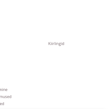
Kiirlingid
mine
imused
ed