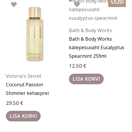
UUS!
Bath & Body Works
Bath & Body Works
kätepesuvaht Eucalyptus
Spearmint 259ml
12.50
€
Victoria's Secret
LISA KORVI
Coconut Passion
Shimmer kehasprei
29.50
€
LISA KORVI