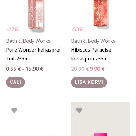
Valikuid
saab
teha
-27%
-53%
tootelehel.
Bath & Body Works
Bath & Body Works
Pure Wonder kehasprei
Hibiscus Paradise
1ml-236ml
kehasprei 236ml
0.55
€
15.90
€
20.90
€
9.90
€
–
VALI
LISA KORVI
Algne
Praegune
hind
hind
oli:
on:
13.90 €.
10.50 €.