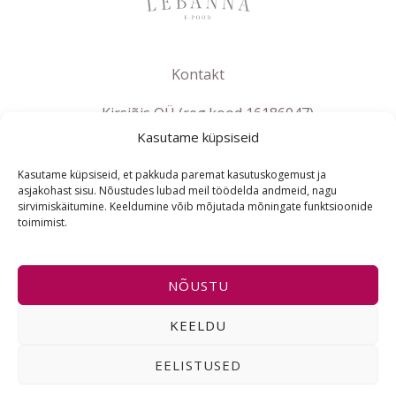
Kontakt
Kirsiõis OÜ (reg.kood 16186047)
Kasutame küpsiseid
info@lebanna.ee
Tallinn
Kasutame küpsiseid, et pakkuda paremat kasutuskogemust ja
KMKR EE102658392
asjakohast sisu. Nõustudes lubad meil töödelda andmeid, nagu
sirvimiskäitumine. Keeldumine võib mõjutada mõningate funktsioonide
toimimist.
ET
NÕUSTU
Copyright © 2021-2026 Lebanna e-pood | Powered by
KEELDU
Lebanna e-pood
EELISTUSED
I
F
E
n
a
n
s
c
v