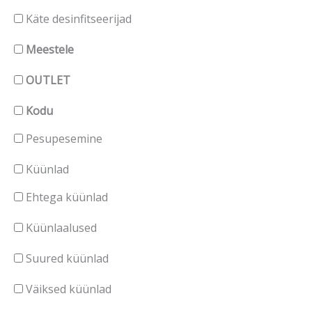
Käte desinfitseerijad
Meestele
OUTLET
Kodu
Pesupesemine
Küünlad
Ehtega küünlad
Küünlaalused
Suured küünlad
Väiksed küünlad