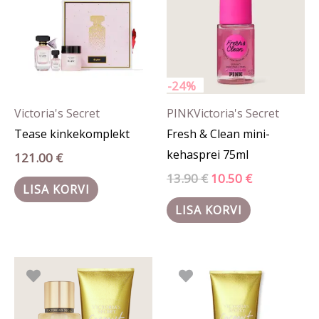
-24%
Victoria's Secret
PINK
Victoria's Secret
Tease kinkekomplekt
Fresh & Clean mini-
kehasprei 75ml
121.00
€
13.90
€
10.50
€
LISA KORVI
LISA KORVI
Algne
Praegune
hind
hind
oli:
on:
52.90 €.
50.25 €.