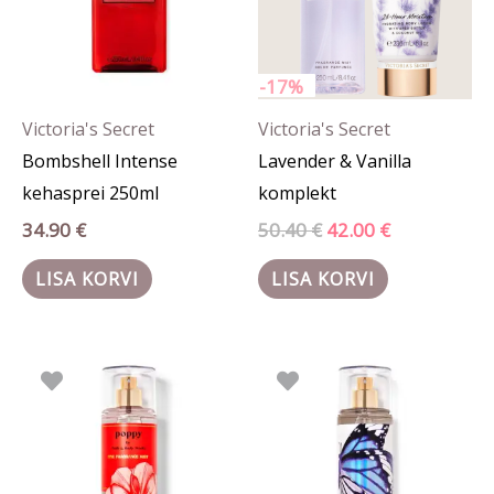
-17%
Victoria's Secret
Victoria's Secret
Bombshell Intense
Lavender & Vanilla
kehasprei 250ml
komplekt
34.90
€
50.40
€
42.00
€
LISA KORVI
LISA KORVI
Algne
Praegune
Algne
Praegune
hind
hind
hind
hind
oli:
on:
oli:
on:
21.90 €.
15.90 €.
21.90 €.
15.90 €.