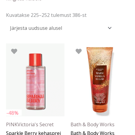
Kuvatakse 225–252 tulemust 386-st
Algne
Praegune
hind
hind
oli:
on:
22.90 €.
11.90 €.
-48%
PINK
Victoria's Secret
Bath & Body Works
Sparkle Berry kehasprei
Bath & Body Works