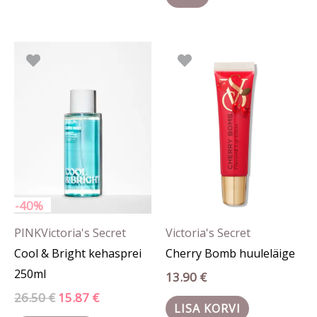
Algne
Praegune
hind
hind
oli:
on:
26.50 €.
15.87 €.
-40%
PINK
Victoria's Secret
Victoria's Secret
Cool & Bright kehasprei
Cherry Bomb huuleläige
250ml
13.90
€
26.50
€
15.87
€
LISA KORVI