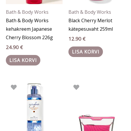
Bath & Body Works
Bath & Body Works
Bath & Body Works
Black Cherry Merlot
kehakreem Japanese
kätepesuvaht 259ml
Cherry Blossom 226g
12.90
€
24.90
€
LISA KORVI
LISA KORVI
Algne
Praegune
Algne
Praegune
hind
hind
hind
hind
oli:
on:
oli:
on:
21.90 €.
13.90 €.
52.90 €.
34.39 €.