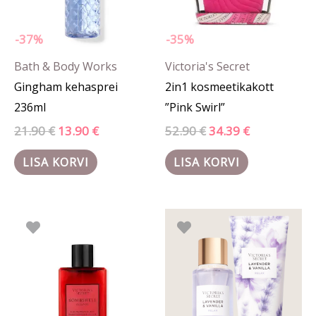
-37%
-35%
Bath & Body Works
Victoria's Secret
Gingham kehasprei
2in1 kosmeetikakott
236ml
”Pink Swirl”
21.90
€
13.90
€
52.90
€
34.39
€
LISA KORVI
LISA KORVI
Algne
Praegune
hind
hind
oli:
on:
50.40 €.
42.00 €.