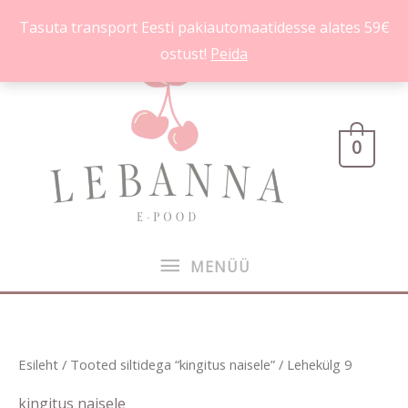
Skip
Tasuta transport Eesti pakiautomaatidesse alates 59€
to
ostust!
Peida
content
MENÜÜ
0
MENÜÜ
Sorditud
Esileht
/
Tooted siltidega “kingitus naisele”
/ Lehekülg 9
uusimate
järgi
kingitus naisele