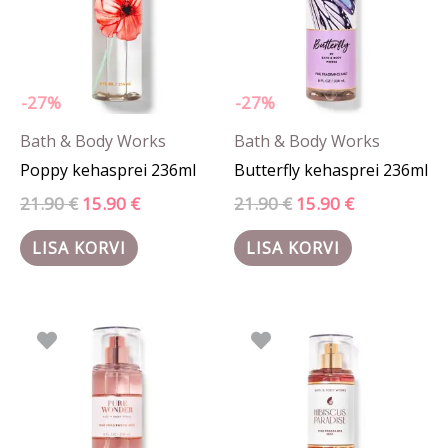
-27%
-27%
Bath & Body Works
Bath & Body Works
Poppy kehasprei 236ml
Butterfly kehasprei 236ml
21.90
€
15.90
€
21.90
€
15.90
€
LISA KORVI
LISA KORVI
Hinnavahemik:
Algne
Praegune
Sellel
0.55 €
hind
hind
tootel
kuni
oli:
on:
15.90 €
20.90 €.
9.90 €.
on
mitu
varianti.