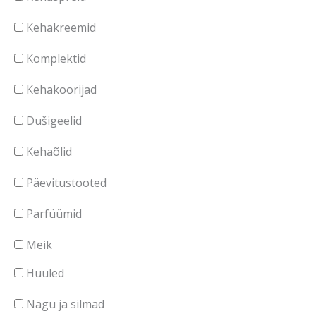
Kehakreemid
Komplektid
Kehakoorijad
Dušigeelid
Kehaõlid
Päevitustooted
Parfüümid
Meik
Huuled
Nägu ja silmad