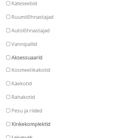
Käteseebid
Ruumilõhnastajad
Autolõhnastajad
Vannipallid
Aksessuaarid
Kosmeetikakotid
Käekotid
Rahakotid
Pesu ja riided
Kinkekomplektid
Leiunurk