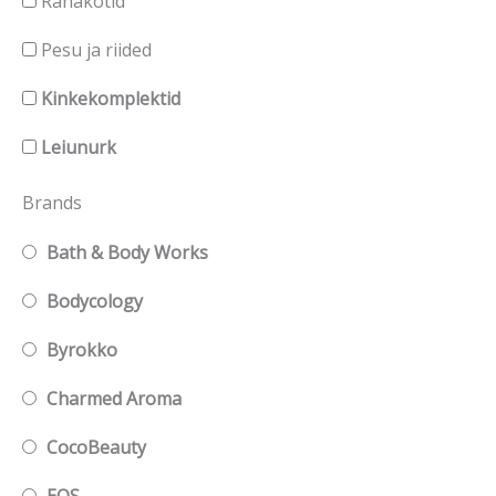
Rahakotid
Pesu ja riided
Kinkekomplektid
Leiunurk
Brands
Bath & Body Works
Bodycology
Byrokko
Charmed Aroma
CocoBeauty
EOS