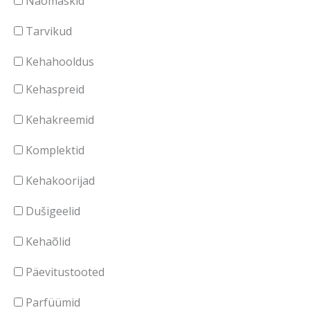
Näomaskid
d
n
Tarvikud
d
Kehahooldus
Kehaspreid
Kehakreemid
Komplektid
Kehakoorijad
Dušigeelid
Kehaõlid
Päevitustooted
Parfüümid