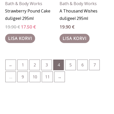
Bath & Body Works
Bath & Body Works
Strawberry Pound Cake
A Thousand Wishes
dušigeel 295ml
dušigeel 295ml
19.90
€
17.50
€
19.90
€
LISA KORVI
LISA KORVI
←
1
2
3
4
5
6
7
…
9
10
11
→