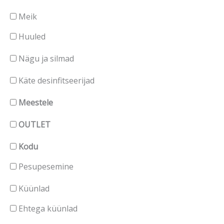
Meik
Huuled
Nägu ja silmad
Käte desinfitseerijad
Meestele
OUTLET
Kodu
Pesupesemine
Küünlad
Ehtega küünlad