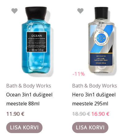
Algne
Praegune
hind
hind
oli:
on:
18.90 €.
16.90 €.
-11%
Bath & Body Works
Bath & Body Works
Ocean 3in1 dušigeel
Hero 3in1 dušigeel
meestele 88ml
meestele 295ml
11.90
€
18.90
€
16.90
€
LISA KORVI
LISA KORVI