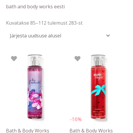
bath and body works eesti
Kuvatakse 85–112 tulemust 283-st
Algne
Praegune
hind
hind
oli:
on:
24.90 €.
20.90 €.
-16%
Bath & Body Works
Bath & Body Works