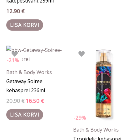
kätepesuvaht 259ml
12.90
€
LISA KORVI
Algne
Praegune
Algne
Praegune
hind
hind
hind
hind
oli:
on:
oli:
on:
-21%
20.90 €.
16.50 €.
20.90 €.
14.90 €.
Bath & Body Works
Getaway Soiree
kehasprei 236ml
20.90
€
16.50
€
LISA KORVI
-29%
Bath & Body Works
Tropidelic kehasprei