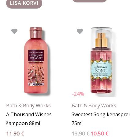
LISA KORVI
Algne
Praegune
hind
hind
oli:
on:
13.90 €.
10.50 €.
-24%
Bath & Body Works
Bath & Body Works
A Thousand Wishes
Sweetest Song kehasprei
šampoon 88ml
75ml
11.90
€
13.90
€
10.50
€