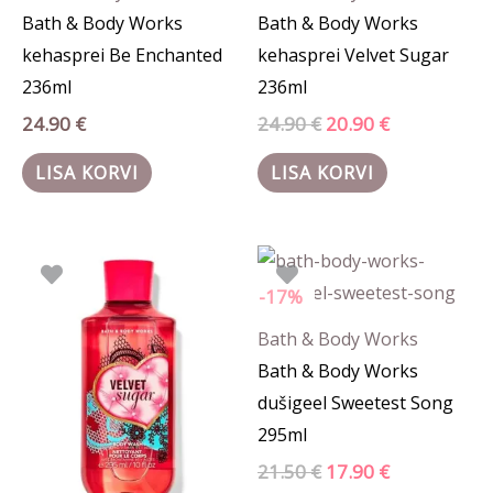
Bath & Body Works
Bath & Body Works
kehasprei Be Enchanted
kehasprei Velvet Sugar
236ml
236ml
24.90
€
24.90
€
20.90
€
LISA KORVI
LISA KORVI
Algne
Praegune
Algne
Praegune
hind
hind
hind
hind
oli:
on:
oli:
on:
-17%
21.50 €.
17.90 €.
21.50 €.
17.90 €.
Bath & Body Works
Bath & Body Works
dušigeel Sweetest Song
295ml
21.50
€
17.90
€