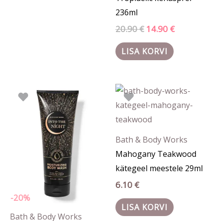
236ml
20.90
€
14.90
€
LISA KORVI
Algne
Praegune
hind
hind
oli:
on:
19.90 €.
15.90 €.
Bath & Body Works
Mahogany Teakwood
kätegeel meestele 29ml
6.10
€
-20%
LISA KORVI
Bath & Body Works