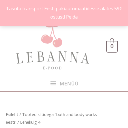
Skip
Tasuta transport Eesti pakiautomaatidesse alates 59€
to
ostust!
Peida
content
MENÜÜ
0
MENÜÜ
Sorditud
Esileht
/
Tooted siltidega “bath and body works
uusimate
järgi
eesti”
/ Lehekülg 4