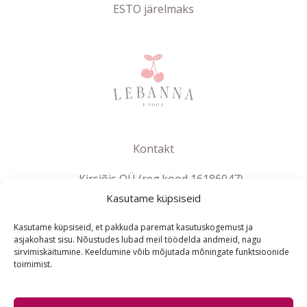
ESTO järelmaks
Kontakt
Kirsiõis OÜ (reg.kood 16186047)
Kasutame küpsiseid
info@lebanna.ee
Tallinn
Kasutame küpsiseid, et pakkuda paremat kasutuskogemust ja
KMKR EE102658392
asjakohast sisu. Nõustudes lubad meil töödelda andmeid, nagu
sirvimiskäitumine. Keeldumine võib mõjutada mõningate funktsioonide
toimimist.
ET