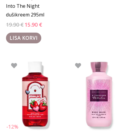
Into The Night
dušikreem 295ml
19.90
€
15.90
€
LISA KORVI
Algne
Praegune
hind
hind
oli:
on:
19.90 €.
17.50 €.
-12%