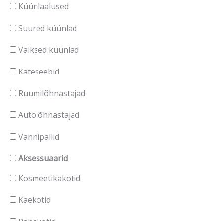
Küünlaalused
Suured küünlad
Väiksed küünlad
Käteseebid
Ruumilõhnastajad
Autolõhnastajad
Vannipallid
Aksessuaarid
Kosmeetikakotid
Käekotid