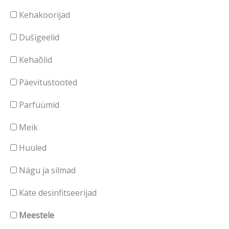
Kehakoorijad
Dušigeelid
Kehaõlid
Päevitustooted
Parfüümid
Meik
Huuled
Nägu ja silmad
Käte desinfitseerijad
Meestele