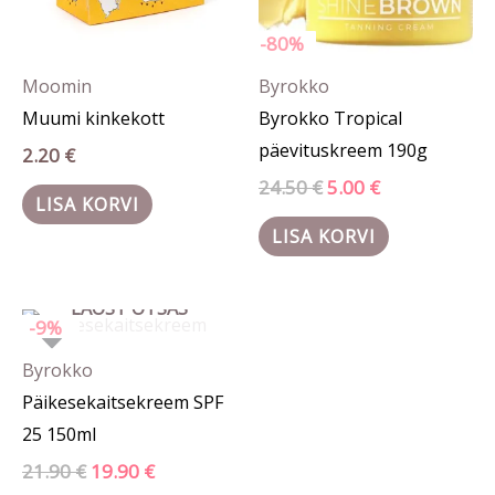
-80%
Moomin
Byrokko
Muumi kinkekott
Byrokko Tropical
päevituskreem 190g
2.20
€
24.50
€
5.00
€
LISA KORVI
LISA KORVI
LAOST OTSAS
Algne
Praegune
-9%
hind
hind
oli:
on:
Byrokko
21.90 €.
19.90 €.
Päikesekaitsekreem SPF
25 150ml
21.90
€
19.90
€