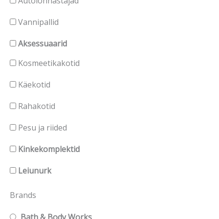
Autolõhnastajad
Vannipallid
Aksessuaarid
Kosmeetikakotid
Käekotid
Rahakotid
Pesu ja riided
Kinkekomplektid
Leiunurk
Brands
Bath & Body Works