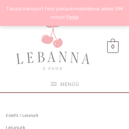
Skip
Tasuta transport Eesti pakiautomaatidesse alates 59€
to
ostust!
Peida
content
MENÜÜ
0
MENÜÜ
Sorditud
Esileht
/ Leiunurk
uusimate
järgi
Leiunurk