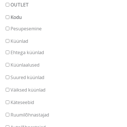
OUTLET
Kodu
Pesupesemine
Küünlad
Ehtega küünlad
Küünlaalused
Suured küünlad
Väiksed küünlad
Käteseebid
Ruumilõhnastajad