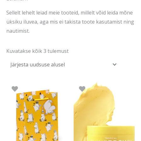
Sellelt lehelt leiad meie tooteid, millelt võid leida mõne
üksiku iluvea, aga mis ei takista toote kasutamist ning
nautimist.
Kuvatakse kõik 3 tulemust
Algne
Praegune
hind
hind
oli:
on:
24.50 €.
5.00 €.