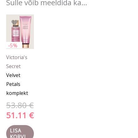
Sulle võib meeldida ka…
Algne
Praegune
hind
hind
oli:
on:
53.80 €.
51.11 €.
-5%
Victoria's
Secret
Velvet
Petals
komplekt
53.80
€
51.11
€
LISA
KORVI