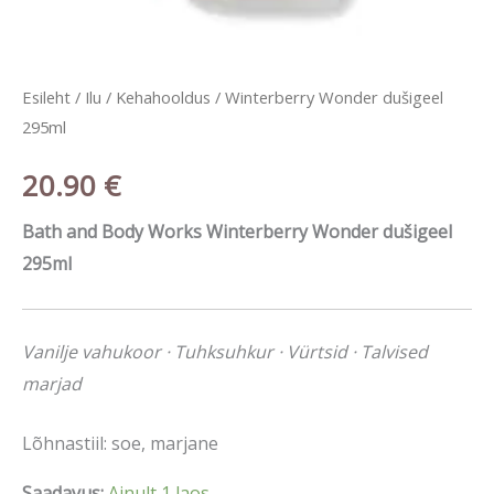
Esileht
/
Ilu
/
Kehahooldus
/ Winterberry Wonder dušigeel
295ml
20.90
€
Bath and Body Works Winterberry Wonder dušigeel
295ml
Vanilje vahukoor · Tuhksuhkur · Vürtsid · Talvised
marjad
Lõhnastiil: soe, marjane
Saadavus:
Ainult 1 laos