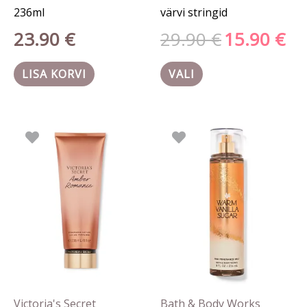
236ml
värvi stringid
23.90
€
29.90
€
15.90
€
LISA KORVI
VALI
Victoria's Secret
Bath & Body Works