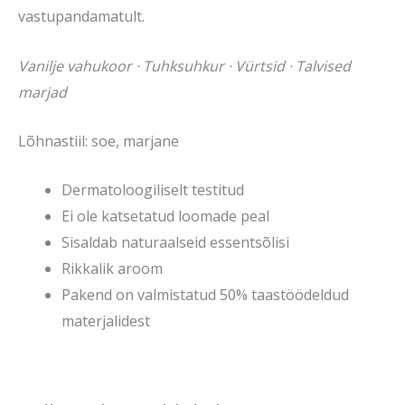
vastupandamatult.
Vanilje vahukoor · Tuhksuhkur · Vürtsid · Talvised
marjad
Lõhnastiil: soe, marjane
Dermatoloogiliselt testitud
Ei ole katsetatud loomade peal
Sisaldab naturaalseid essentsõlisi
Rikkalik aroom
Pakend on valmistatud 50% taastöödeldud
materjalidest