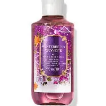
dušigeel
295ml
kogus