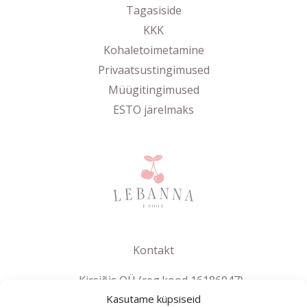
Tagasiside
KKK
Kohaletoimetamine
Privaatsustingimused
Müügitingimused
ESTO järelmaks
Kontakt
Kirsiõis OÜ (reg.kood 16186047)
Kasutame küpsiseid
info@lebanna.ee