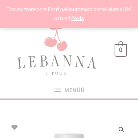
Skip
Tasuta transport Eesti pakiautomaatidesse alates 59€
to
ostust!
Peida
content
MENÜÜ
0
MENÜÜ
Winterberry
Wonder