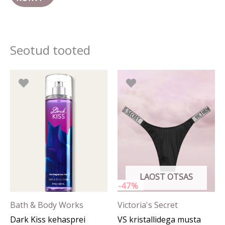
Seotud tooted
Algne
Prae
Sellel
hind
hind
tootel
oli:
on:
29.90 €.
15.90
on
mitu
varianti.
Valikuid
saab
LAOST OTSAS
teha
-47%
tootelehel.
Bath & Body Works
Victoria's Secret
Dark Kiss kehasprei
VS kristallidega musta