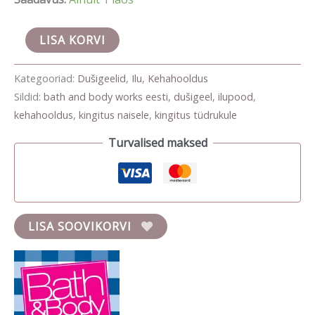
LISA KORVI
Kategooriad:
Dušigeelid
,
Ilu
,
Kehahooldus
Sildid:
bath and body works eesti
,
dušigeel
,
ilupood
,
kehahooldus
,
kingitus naisele
,
kingitus tüdrukule
Turvalised maksed
LISA SOOVIKORVI