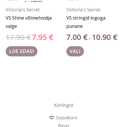
tootelehel.
Victoria's Secret
Victoria's Secret
VS Shine võtmehoidja
VS stringid logoga
valge
punane
17.90
€
7.95
€
7.00
€
10.90
€
–
LOE EDASI
VALI
Kiirlingid
Soovikorv
Blogi