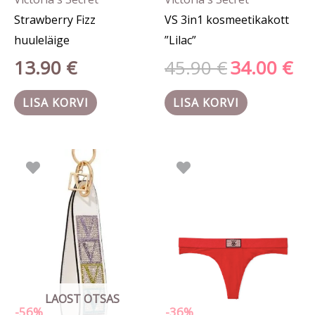
Strawberry Fizz
VS 3in1 kosmeetikakott
huuleläige
”Lilac”
13.90
€
45.90
€
34.00
€
LISA KORVI
LISA KORVI
Algne
Praegune
Hinn
Sellel
hind
hind
7.00 
tootel
oli:
on:
kuni
17.90 €.
7.95 €.
10.90
on
mitu
varianti.
Valikuid
saab
LAOST OTSAS
teha
-56%
-36%