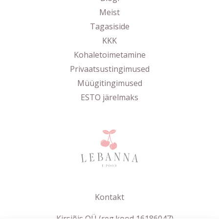
Meist
Tagasiside
KKK
Kohaletoimetamine
Privaatsustingimused
Müügitingimused
ESTO järelmaks
Kontakt
Kirsiõis OÜ (reg.kood 16186047)