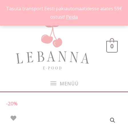
Skip
Tasuta transport Eesti pakiautomaatidesse alates 59€
to
ostust!
Peida
content
MENÜÜ
0
MENÜÜ
-20%
VS
Hinnavahemik:
stringid