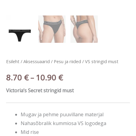
Esileht
/
Aksessuaarid
/
Pesu ja riided
/ VS stringid must
8.70
€
10.90
€
–
Victoria’s Secret stringid must
Mugav ja pehme puuvillane materjal
Nahasõbralik kummiosa VS logodega
Mid rise