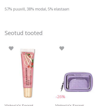
57% puuvill, 38% modal, 5% elastaan
Seotud tooted
Algne
Prae
hind
hind
oli:
on:
45.90 €.
34.00
-26%
Victoria's Secret
Victoria's Secret