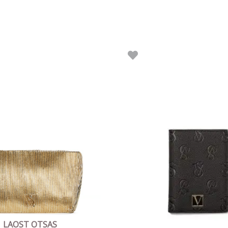
Algne
Praegune
Algne
Prae
hind
hind
hind
hind
li:
on:
oli:
on:
39.90 €.
16.00 €.
34.90 €.
19.00
LAOST OTSAS