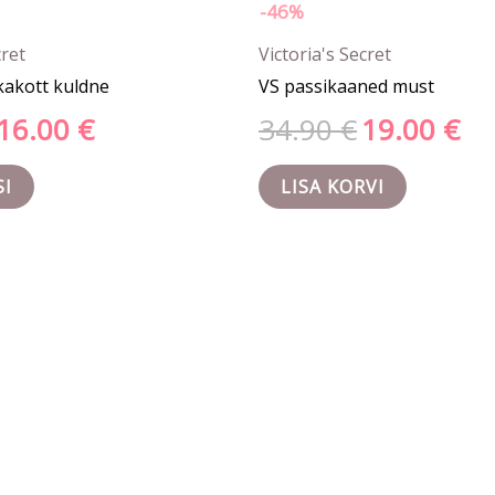
-46%
cret
Victoria's Secret
kakott kuldne
VS passikaaned must
16.00
€
34.90
€
19.00
€
SI
LISA KORVI