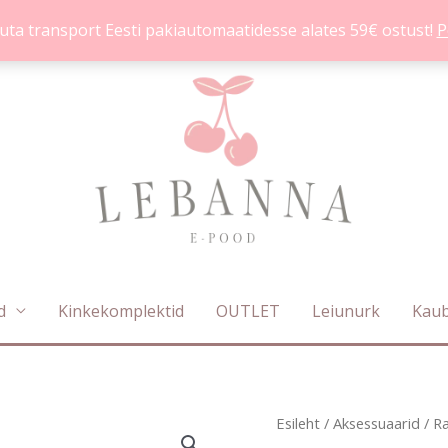
uta transport Eesti pakiautomaatidesse alates 59€ ostust!
P
d
Kinkekomplektid
OUTLET
Leiunurk
Kau
VS
Esileht
/
Aksessuaarid
/
R
Algne