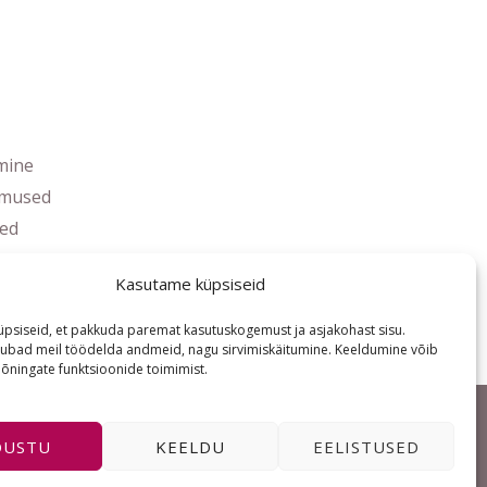
mine
imused
ed
s
Kasutame küpsiseid
psiseid, et pakkuda paremat kasutuskogemust ja asjakohast sisu.
ubad meil töödelda andmeid, nagu sirvimiskäitumine. Keeldumine võib
ningate funktsioonide toimimist.
ÕUSTU
KEELDU
EELISTUSED
I
F
E
n
a
n
s
c
v