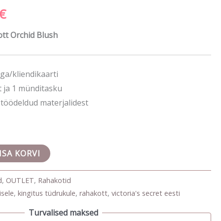
€
hind
on:
ott Orchid Blush
€.
29.00 €.
a/kliendikaarti
t ja 1 münditasku
stöödeldud materjalidest
ISA KORVI
d
,
OUTLET
,
Rahakotid
isele
,
kingitus tüdrukule
,
rahakott
,
victoria's secret eesti
Turvalised maksed