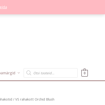
eida
Products
bamärgid
0
search
ahakotid
/ VS rahakott Orchid Blush
Praegune