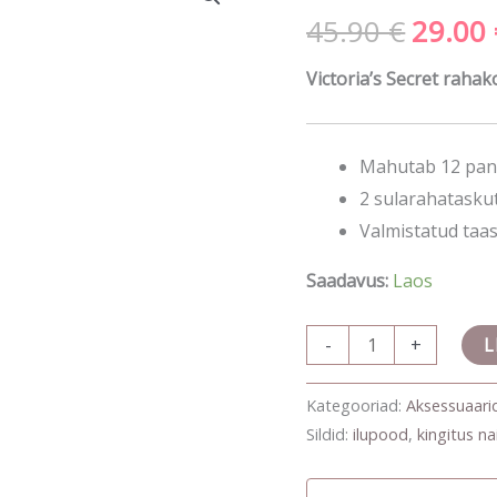
rahakott
45.90
€
29.00
hind
Orchid
Blush
oli:
Victoria’s Secret rahak
kogus
45.90 
Mahutab 12 pang
2 sularahatasku
Valmistatud taa
Saadavus:
Laos
-
+
L
Kategooriad:
Aksessuaari
Sildid:
ilupood
,
kingitus na