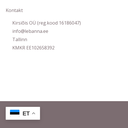
Kontakt
Kirsiõis OÜ (reg.kood 16186047)
info@lebanna.ee
Tallinn
KMKR EE102658392
ET