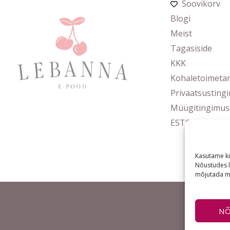
Soovikorv
Blogi
Meist
Tagasiside
KKK
Kohaletoimeta
Privaatsusting
Müügitingimus
ESTO järelmak
Kasutame kü
Nõustudes l
mõjutada mõ
N