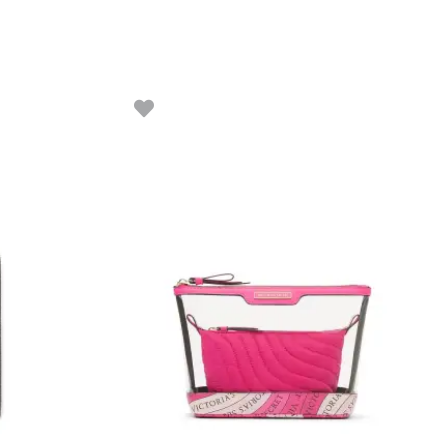
gune
Algne
Praegune
hind
hind
oli:
on:
 €.
52.90 €.
34.39 €.