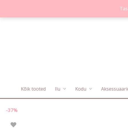
Skip
Tas
to
content
Kõik tooted
Ilu
Kodu
Aksessuaari
-37%