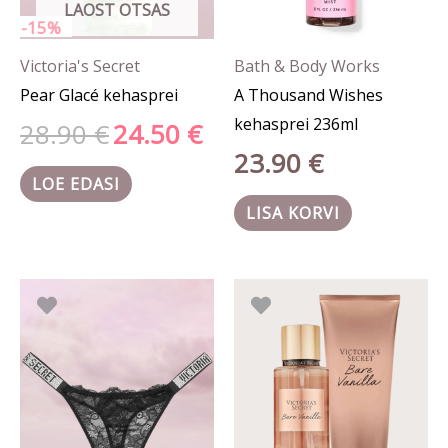
LAOST OTSAS
-15%
Victoria's Secret
Bath & Body Works
Pear Glacé kehasprei
A Thousand Wishes
kehasprei 236ml
28.90
€
24.50
€
23.90
€
LOE EDASI
LISA KORVI
Hinnavahemik:
Algne
Prae
Sellel
17.90 €
hind
hind
tootel
kuni
oli:
on:
29.90 €
56.80 €.
53.96
on
mitu
varianti.
Valikuid