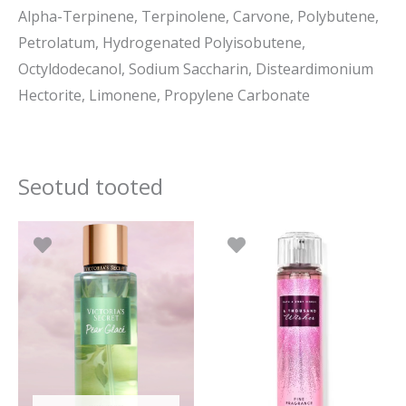
Alpha-Terpinene, Terpinolene, Carvone, Polybutene,
Petrolatum, Hydrogenated Polyisobutene,
Octyldodecanol, Sodium Saccharin, Disteardimonium
Hectorite, Limonene, Propylene Carbonate
Seotud tooted
Algne
Praegune
hind
hind
oli:
on:
28.90 €.
24.50 €.