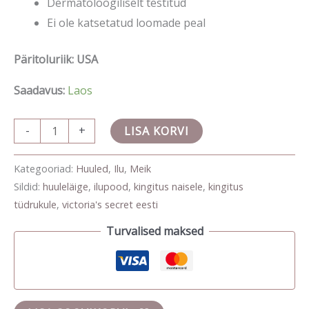
Dermatoloogiliselt testitud
Ei ole katsetatud loomade peal
Päritoluriik: USA
Saadavus:
Laos
-
+
LISA KORVI
Kategooriad:
Huuled
,
Ilu
,
Meik
Sildid:
huuleläige
,
ilupood
,
kingitus naisele
,
kingitus
tüdrukule
,
victoria's secret eesti
Turvalised maksed