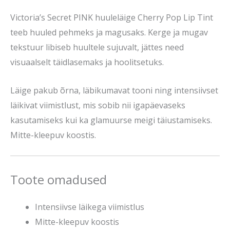
Victoria’s Secret PINK huuleläige Cherry Pop Lip Tint
teeb huuled pehmeks ja magusaks. Kerge ja mugav
tekstuur libiseb huultele sujuvalt, jättes need
visuaalselt täidlasemaks ja hoolitsetuks.
Läige pakub õrna, läbikumavat tooni ning intensiivset
läikivat viimistlust, mis sobib nii igapäevaseks
kasutamiseks kui ka glamuurse meigi täiustamiseks.
Mitte-kleepuv koostis.
Toote omadused
Intensiivse läikega viimistlus
Mitte-kleepuv koostis