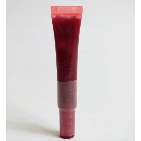
PINK
huuleläige
Cherry
Pop
Lip
Tint
kogus