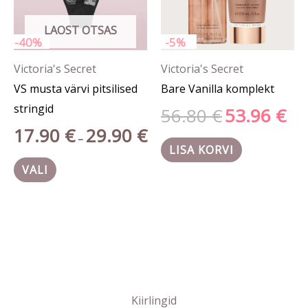
saab
LAOST OTSAS
teha
-40%
-5%
tootelehel.
Victoria's Secret
Victoria's Secret
VS musta värvi pitsilised
Bare Vanilla komplekt
stringid
56.80
€
53.96
€
17.90
€
29.90
€
–
LISA KORVI
VALI
Kiirlingid