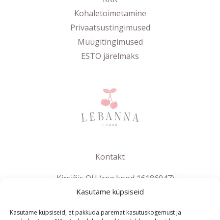
Kohaletoimetamine
Privaatsustingimused
Müügitingimused
ESTO järelmaks
Kontakt
Kirsiõis OÜ (reg.kood 16186047)
Kasutame küpsiseid
info@lebanna.ee
Tallinn
Kasutame küpsiseid, et pakkuda paremat kasutuskogemust ja