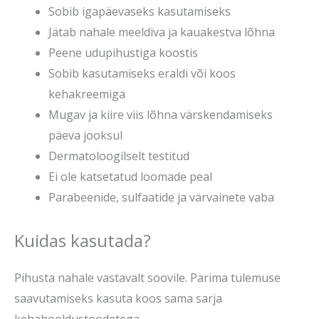
Sobib igapäevaseks kasutamiseks
Jätab nahale meeldiva ja kauakestva lõhna
Peene udupihustiga koostis
Sobib kasutamiseks eraldi või koos
kehakreemiga
Mugav ja kiire viis lõhna värskendamiseks
päeva jooksul
Dermatoloogilselt testitud
Ei ole katsetatud loomade peal
Parabeenide, sulfaatide ja värvainete vaba
Kuidas kasutada?
Pihusta nahale vastavalt soovile. Parima tulemuse
saavutamiseks kasuta koos sama sarja