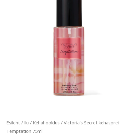
kehasprei
Temptation
75ml
kogus
Esileht
/
Ilu
/
Kehahooldus
/ Victoria’s Secret kehasprei
Temptation 75ml