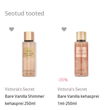
Seotud tooted
Hinn
Sellel
0.60 
tootel
kuni
19.43
on
mitu
varianti.
Valikuid
saab
teha
-35%
tootelehel.
Victoria's Secret
Victoria's Secret
Bare Vanilla Shimmer
Bare Vanilla kehasprei
kehasprei 250ml
1ml-250ml