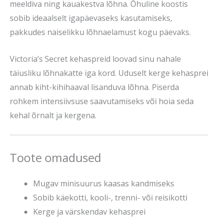
meeldiva ning kauakestva lõhna. Õhuline koostis
sobib ideaalselt igapäevaseks kasutamiseks,
pakkudes naiselikku lõhnaelamust kogu päevaks.
Victoria’s Secret kehaspreid loovad sinu nahale
täiusliku lõhnakatte iga kord. Uduselt kerge kehasprei
annab kiht-kihihaaval lisanduva lõhna. Piserda
rohkem intensiivsuse saavutamiseks või hoia seda
kehal õrnalt ja kergena.
Toote omadused
Mugav minisuurus kaasas kandmiseks
Sobib käekotti, kooli-, trenni- või reisikotti
Kerge ja värskendav kehasprei