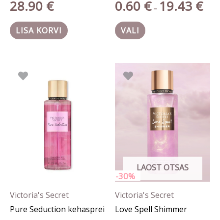
28.90
€
0.60
€
19.43
€
–
LISA KORVI
VALI
Algne
Prae
hind
hind
oli:
on:
27.90 €.
19.53
LAOST OTSAS
-30%
Victoria's Secret
Victoria's Secret
Pure Seduction kehasprei
Love Spell Shimmer