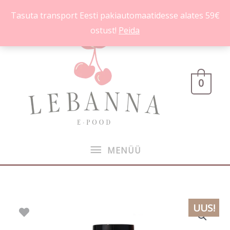
Skip
Tasuta transport Eesti pakiautomaatidesse alates 59€
to
ostust!
Peida
content
MENÜÜ
0
MENÜÜ
Victoria's
UUS!
Secret