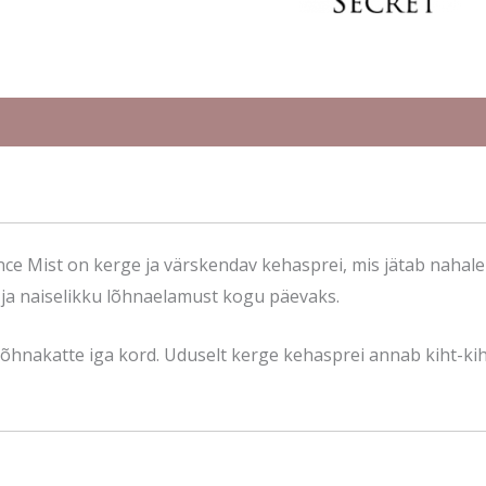
nce Mist on kerge ja värskendav kehasprei, mis jätab nahal
 ja naiselikku lõhnaelamust kogu päevaks.
u lõhnakatte iga kord. Uduselt kerge kehasprei annab kiht-ki