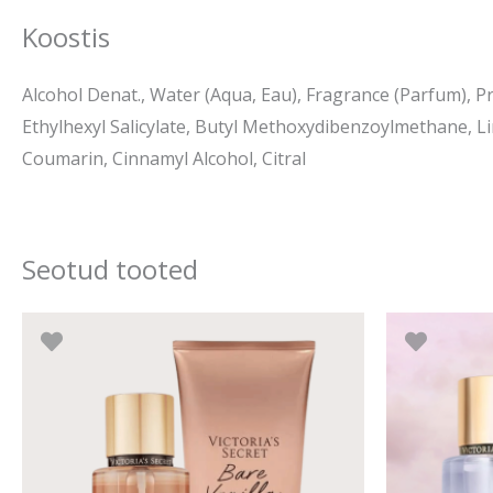
Koostis
Alcohol Denat., Water (Aqua, Eau), Fragrance (Parfum), 
Ethylhexyl Salicylate, Butyl Methoxydibenzoylmethane, Lim
Coumarin, Cinnamyl Alcohol, Citral
Seotud tooted
Algne
Praegune
hind
hind
oli:
on:
o
56.80 €.
53.96 €.