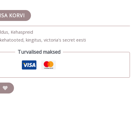
ISA KORVI
ldus
,
Kehaspreid
kehatooted
,
kingitus
,
victoria's secret eesti
Turvalised maksed