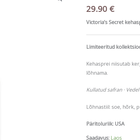
Secret
29.90
€
kehasprei
Golden
Victoria’s Secret keha
Saffron
Amber
250ml
Limiteeritud kollektsio
kogus
Kehasprei niisutab kerg
lõhnama.
Kullatud safran · Vede
Lõhnastiil: soe, hõrk, 
Päritoluriik: USA
Saadavus:
Laos