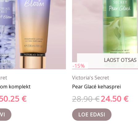
LAOST OTSAS
-15%
cret
Victoria's Secret
oom komplekt
Pear Glacé kehasprei
50.25
€
28.90
€
24.50
€
VI
LOE EDASI