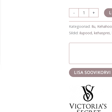
-
+
L
Kategooriad:
Ilu
,
Kehahoo
Sildid:
ilupood
,
kehasprei
,
LISA SOOVIKORVI