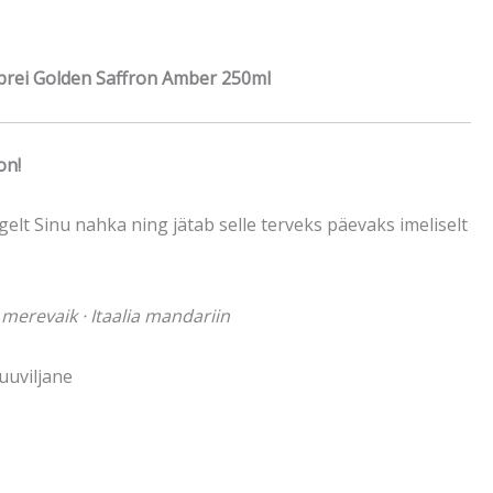
sprei Golden Saffron Amber 250ml
on!
elt Sinu nahka ning jätab selle terveks päevaks imeliselt
l merevaik
· Itaalia mandariin
puuviljane