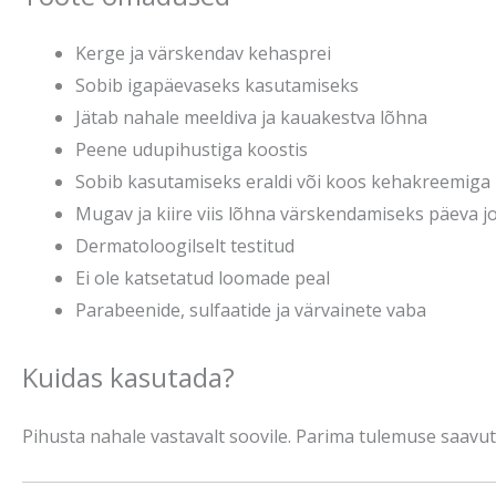
Kerge ja värskendav kehasprei
Sobib igapäevaseks kasutamiseks
Jätab nahale meeldiva ja kauakestva lõhna
Peene udupihustiga koostis
Sobib kasutamiseks eraldi või koos kehakreemiga
Mugav ja kiire viis lõhna värskendamiseks päeva j
Dermatoloogilselt testitud
Ei ole katsetatud loomade peal
Parabeenide, sulfaatide ja värvainete vaba
Kuidas kasutada?
Pihusta nahale vastavalt soovile. Parima tulemuse saav