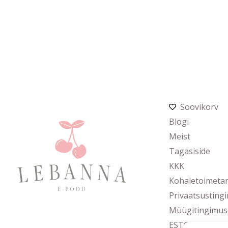
Soovikorv
Blogi
Meist
Tagasiside
KKK
Kohaletoimeta
Privaatsusting
Müügitingimus
ESTO järelmak