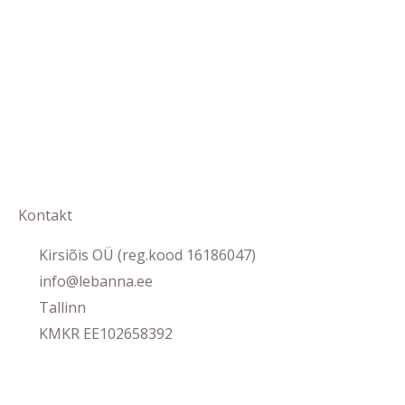
Kontakt
Kirsiõis OÜ (reg.kood 16186047)
info@lebanna.ee
Tallinn
KMKR EE102658392