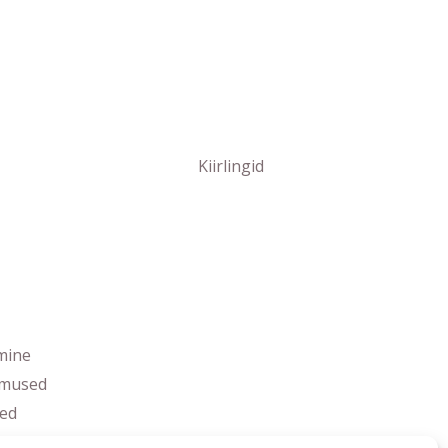
Kiirlingid
mine
imused
ed
s