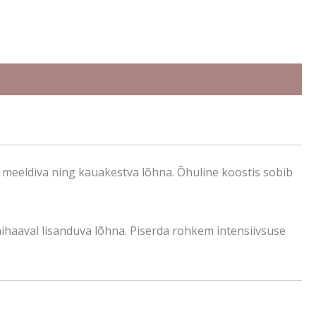
e meeldiva ning kauakestva lõhna. Õhuline koostis sobib
hihaaval lisanduva lõhna. Piserda rohkem intensiivsuse