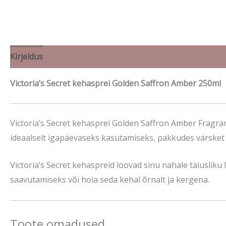
Kirjeldus
Brand
Victoria’s Secret kehasprei Golden Saffron Amber 250ml
Victoria’s Secret kehasprei Golden Saffron Amber Fragra
ideaalselt igapäevaseks kasutamiseks, pakkudes värsket
Victoria’s Secret kehaspreid loovad sinu nahale täiuslik
saavutamiseks või hoia seda kehal õrnalt ja kergena.
Toote omadused