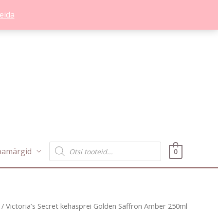
eida
Products
bamärgid
0
search
/ Victoria’s Secret kehasprei Golden Saffron Amber 250ml