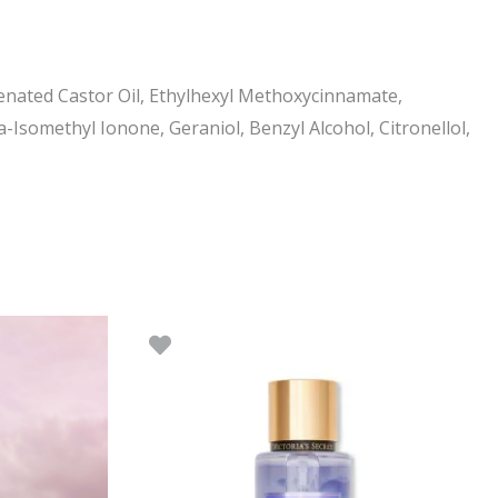
genated Castor Oil, Ethylhexyl Methoxycinnamate,
-Isomethyl Ionone, Geraniol, Benzyl Alcohol, Citronellol,
gune
 €.