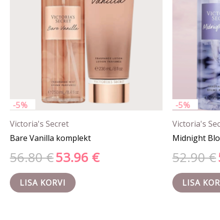
-5%
-5%
Victoria's Secret
Victoria's Se
Bare Vanilla komplekt
Midnight Bl
56.80
€
53.96
€
52.90
€
LISA KORVI
LISA KOR