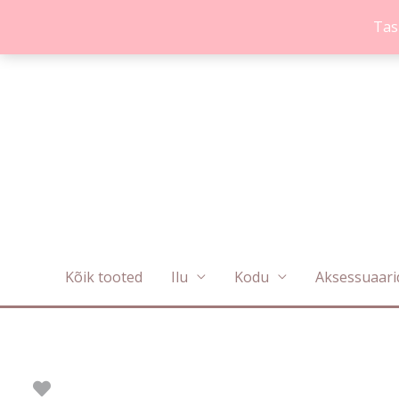
Skip
Tas
to
content
Kõik tooted
Ilu
Kodu
Aksessuaari