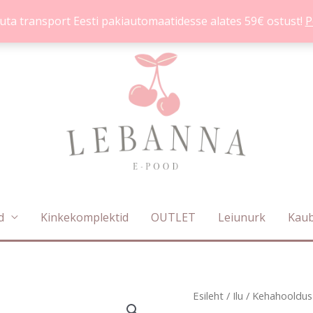
uta transport Eesti pakiautomaatidesse alates 59€ ostust!
P
d
Kinkekomplektid
OUTLET
Leiunurk
Kau
Victoria's
Esileht
/
Ilu
/
Kehahooldus