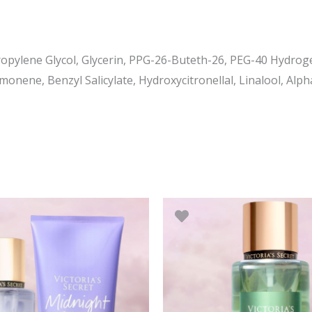
Propylene Glycol, Glycerin, PPG-26-Buteth-26, PEG-40 Hydro
onene, Benzyl Salicylate, Hydroxycitronellal, Linalool, Alpha
Algne
Praegune
Algne
Prae
hind
hind
hind
hind
li:
on:
oli:
on:
52.90 €.
50.25 €.
28.90 €.
24.50