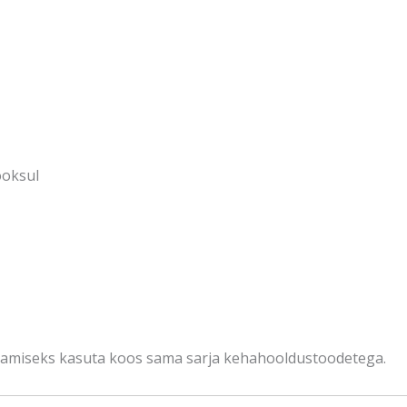
ooksul
utamiseks kasuta koos sama sarja kehahooldustoodetega.