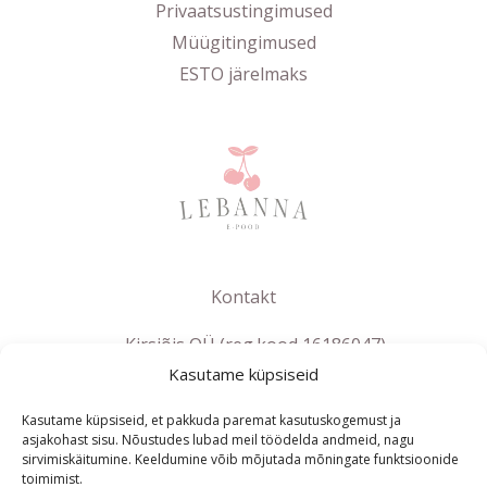
Privaatsustingimused
Müügitingimused
ESTO järelmaks
Kontakt
Kirsiõis OÜ (reg.kood 16186047)
Kasutame küpsiseid
info@lebanna.ee
Tallinn
Kasutame küpsiseid, et pakkuda paremat kasutuskogemust ja
KMKR EE102658392
asjakohast sisu. Nõustudes lubad meil töödelda andmeid, nagu
sirvimiskäitumine. Keeldumine võib mõjutada mõningate funktsioonide
toimimist.