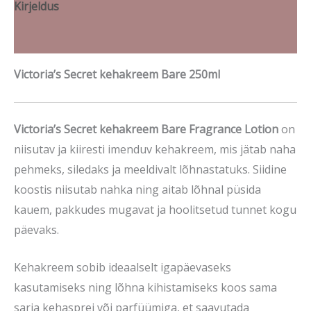
Kirjeldus
Brand
Victoria’s Secret kehakreem Bare 250ml
Victoria’s Secret kehakreem Bare Fragrance Lotion
on
niisutav ja kiiresti imenduv kehakreem, mis jätab naha
pehmeks, siledaks ja meeldivalt lõhnastatuks. Siidine
koostis niisutab nahka ning aitab lõhnal püsida
kauem, pakkudes mugavat ja hoolitsetud tunnet kogu
päevaks.
Kehakreem sobib ideaalselt igapäevaseks
kasutamiseks ning lõhna kihistamiseks koos sama
sarja kehasprei või parfüümiga, et saavutada