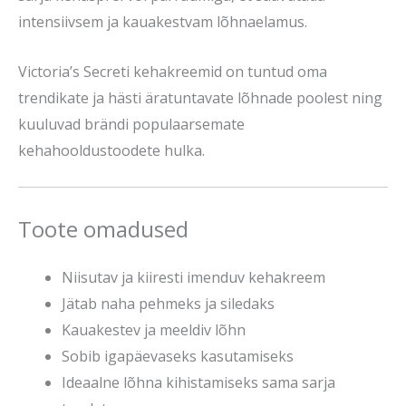
intensiivsem ja kauakestvam lõhnaelamus.
Victoria’s Secreti kehakreemid on tuntud oma
trendikate ja hästi äratuntavate lõhnade poolest ning
kuuluvad brändi populaarsemate
kehahooldustoodete hulka.
Toote omadused
Niisutav ja kiiresti imenduv kehakreem
Jätab naha pehmeks ja siledaks
Kauakestev ja meeldiv lõhn
Sobib igapäevaseks kasutamiseks
Ideaalne lõhna kihistamiseks sama sarja