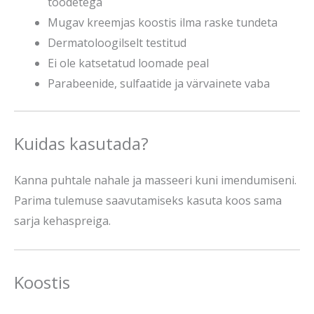
toodetega
Mugav kreemjas koostis ilma raske tundeta
Dermatoloogilselt testitud
Ei ole katsetatud loomade peal
Parabeenide, sulfaatide ja värvainete vaba
Kuidas kasutada?
Kanna puhtale nahale ja masseeri kuni imendumiseni.
Parima tulemuse saavutamiseks kasuta koos sama
sarja kehaspreiga.
Koostis