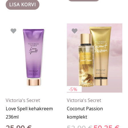
LISA KORVI
Algne
Prae
hind
hind
oli:
on:
52.90 €.
50.25
-5%
Victoria's Secret
Victoria's Secret
Love Spell kehakreem
Coconut Passion
236ml
komplekt