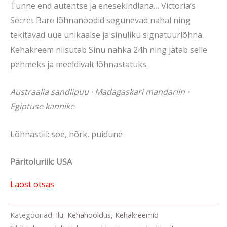
Tunne end autentse ja enesekindlana… Victoria’s
Secret Bare lõhnanoodid segunevad nahal ning
tekitavad uue unikaalse ja sinuliku signatuurlõhna.
Kehakreem niisutab Sinu nahka 24h ning jätab selle
pehmeks ja meeldivalt lõhnastatuks.
Austraalia sandlipuu · Madagaskari mandariin ·
Egiptuse kannike
Lõhnastiil: soe, hõrk, puidune
Päritoluriik: USA
Laost otsas
Kategooriad:
Ilu
,
Kehahooldus
,
Kehakreemid