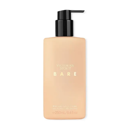
hind
hind
oli:
on:
35.90 €.
23.33 €.