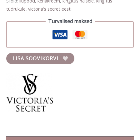
Sildid:
ilupood
,
kehakreem
,
kingitus naisele
,
kingitus
tüdrukule
,
victoria's secret eesti
Turvalised maksed
LISA SOOVIKORVI