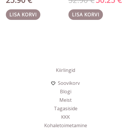
25.90
€
52.90
€
50.25
€
LISA KORVI
LISA KORVI
Kiirlingid
Soovikorv
Blogi
Meist
Tagasiside
KKK
Kohaletoimetamine