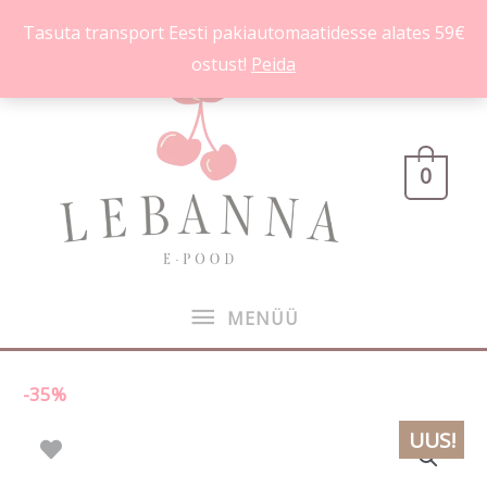
Skip
Tasuta transport Eesti pakiautomaatidesse alates 59€
to
ostust!
Peida
content
MENÜÜ
0
MENÜÜ
-35%
Algne
Praegune
UUS!