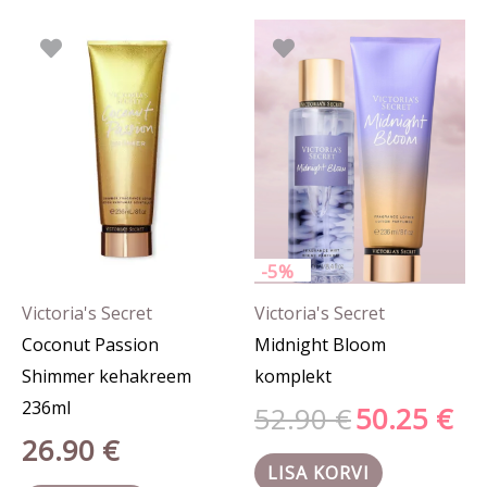
Algne
Prae
hind
hind
oli:
on:
52.90 €.
50.25
-5%
Victoria's Secret
Victoria's Secret
Coconut Passion
Midnight Bloom
Shimmer kehakreem
komplekt
236ml
52.90
€
50.25
€
26.90
€
LISA KORVI