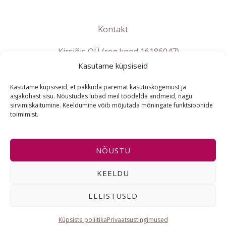
Kontakt
Kirsiõis OÜ (reg.kood 16186047)
Kasutame küpsiseid
info@lebanna.ee
Tallinn
Kasutame küpsiseid, et pakkuda paremat kasutuskogemust ja
KMKR EE102658392
asjakohast sisu. Nõustudes lubad meil töödelda andmeid, nagu
sirvimiskäitumine. Keeldumine võib mõjutada mõningate funktsioonide
toimimist.
ET
NÕUSTU
Copyright © 2021-2026 Lebanna e-pood | Powered by
KEELDU
Lebanna e-pood
EELISTUSED
I
F
E
n
a
n
s
c
v
t
e
e
Küpsiste poliitika
Privaatsustingimused
a
b
l