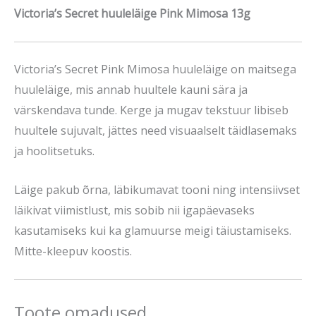
Victoria’s Secret huuleläige Pink Mimosa 13g
Victoria’s Secret Pink Mimosa huuleläige on maitsega
huuleläige, mis annab huultele kauni sära ja
värskendava tunde. Kerge ja mugav tekstuur libiseb
huultele sujuvalt, jättes need visuaalselt täidlasemaks
ja hoolitsetuks.
Läige pakub õrna, läbikumavat tooni ning intensiivset
läikivat viimistlust, mis sobib nii igapäevaseks
kasutamiseks kui ka glamuurse meigi täiustamiseks.
Mitte-kleepuv koostis.
Toote omadused