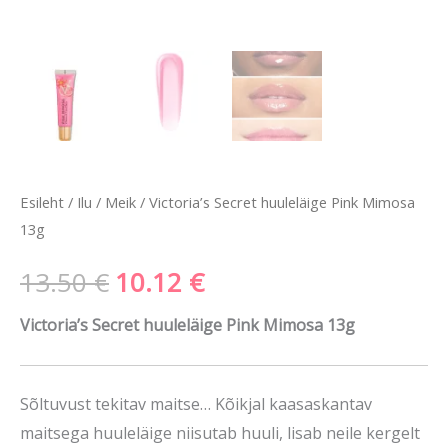
Esileht
/
Ilu
/
Meik
/ Victoria’s Secret huuleläige Pink Mimosa
13g
13.50
€
10.12
€
Victoria’s Secret huuleläige Pink Mimosa 13g
Sõltuvust tekitav maitse… Kõikjal kaasaskantav
maitsega huuleläige niisutab huuli, lisab neile kergelt