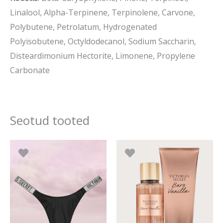
Linalool, Alpha-Terpinene, Terpinolene, Carvone,
Polybutene, Petrolatum, Hydrogenated
Polyisobutene, Octyldodecanol, Sodium Saccharin,
Disteardimonium Hectorite, Limonene, Propylene
Carbonate
Seotud tooted
Algne
Praegune
Algne
Prae
Sellel
hind
hind
hind
hind
tootel
oli:
on:
oli:
on:
29.90 €.
15.90 €.
56.80 €.
53.96
on
mitu
varianti.
Valikuid