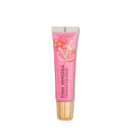
hind
hind
huuleläige
Pink
oli:
on:
Mimosa
13.50 €.
10.12 €.
13g
kogus