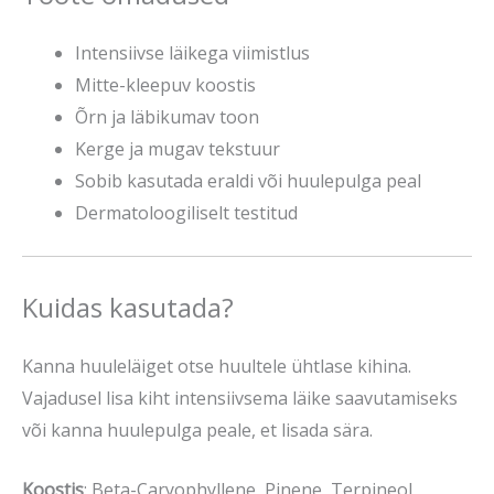
Intensiivse läikega viimistlus
Mitte-kleepuv koostis
Õrn ja läbikumav toon
Kerge ja mugav tekstuur
Sobib kasutada eraldi või huulepulga peal
Dermatoloogiliselt testitud
Kuidas kasutada?
Kanna huuleläiget otse huultele ühtlase kihina.
Vajadusel lisa kiht intensiivsema läike saavutamiseks
või kanna huulepulga peale, et lisada sära.
Koostis
: Beta-Caryophyllene, Pinene, Terpineol,