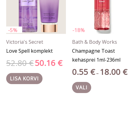
Valikuid
saab
teha
-5%
-18%
tootelehel.
Victoria's Secret
Bath & Body Works
Love Spell komplekt
Champagne Toast
kehasprei 1ml-236ml
52.80
€
50.16
€
0.55
€
18.00
€
–
LISA KORVI
VALI