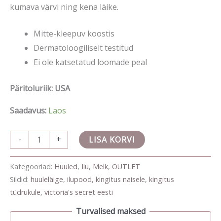
kumava värvi ning kena läike.
Mitte-kleepuv koostis
Dermatoloogiliselt testitud
Ei ole katsetatud loomade peal
Päritoluriik: USA
Saadavus:
Laos
-
+
LISA KORVI
Kategooriad:
Huuled
,
Ilu
,
Meik
,
OUTLET
Sildid:
huuleläige
,
ilupood
,
kingitus naisele
,
kingitus
tüdrukule
,
victoria's secret eesti
Turvalised maksed