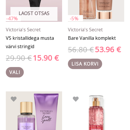
saab
LAOST OTSAS
teha
-47%
-5%
tootelehel.
Victoria's Secret
Victoria's Secret
VS kristallidega musta
Bare Vanilla komplekt
värvi stringid
56.80
€
53.96
€
29.90
€
15.90
€
LISA KORVI
VALI
Algne
Praegune
Hinn
Sellel
hind
hind
0.55 
tootel
oli:
on:
kuni
52.80 €.
50.16 €.
18.00
on
mitu
varianti.