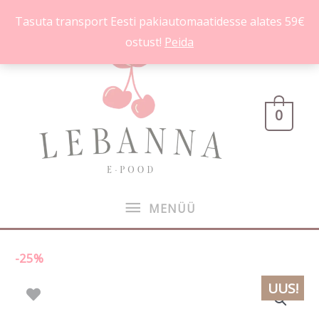
Skip
Tasuta transport Eesti pakiautomaatidesse alates 59€
to
ostust!
Peida
content
MENÜÜ
0
MENÜÜ
-25%
Victoria's
Algne
Praegune
UUS!
Secret