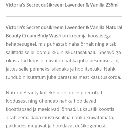
Victoria’s Secret dušikreem Lavender & Vanilla 236ml
Victoria’s Secret dušikreem Lavender & Vanilla Natural
Beauty Cream Body Wash
on kreemja koostisega
kehapesugeel, mis puhastab naha õrnalt ning aitab
säilitada selle loomulikku niiskustasakaalu. Sheavõiga
rikastatud koostis niisutab nahka juba pesemise ajal,
jättes selle pehmeks, siledaks ja hoolitsetuks. Nahk
tundub niisutatum juba pärast esimest kasutuskorda.
Natural Beauty kollektsioon on inspireeritud
loodusest ning ühendab nahka hooldavad
koostisosad ja meeldivad lõhnad. Luksuslik koostis
aitab eemaldada mustuse ilma nahka kuivatamata,
pakkudes mugavat ja hooldavat dušikogemust.