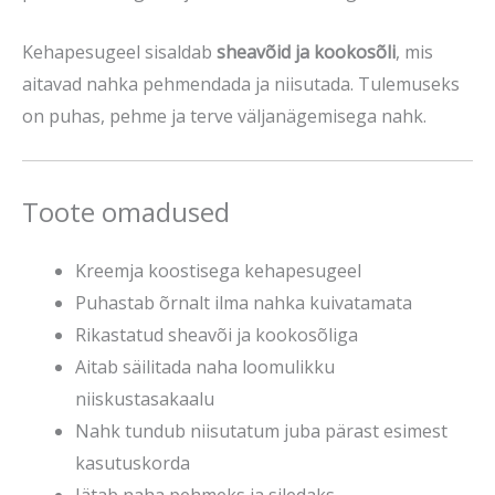
Kehapesugeel sisaldab
sheavõid ja kookosõli
, mis
aitavad nahka pehmendada ja niisutada. Tulemuseks
on puhas, pehme ja terve väljanägemisega nahk.
Toote omadused
Kreemja koostisega kehapesugeel
Puhastab õrnalt ilma nahka kuivatamata
Rikastatud sheavõi ja kookosõliga
Aitab säilitada naha loomulikku
niiskustasakaalu
Nahk tundub niisutatum juba pärast esimest
kasutuskorda
Jätab naha pehmeks ja siledaks