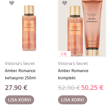
hind
hind
oli:
on:
52.90 €.
50.25
-5%
Victoria's Secret
Victoria's Secret
Amber Romance
Amber Romance
kehasprei 250ml
komplekt
27.90
€
52.90
€
50.25
€
LISA KORVI
LISA KORVI