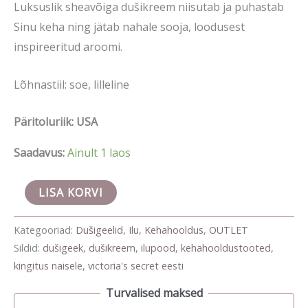
Luksuslik sheavõiga dušikreem niisutab ja puhastab
Sinu keha ning jätab nahale sooja, loodusest
inspireeritud aroomi.
Lõhnastiil: soe, lilleline
Päritoluriik: USA
Saadavus:
Ainult 1 laos
LISA KORVI
Kategooriad:
Dušigeelid
,
Ilu
,
Kehahooldus
,
OUTLET
Sildid:
dušigeek
,
dušikreem
,
ilupood
,
kehahooldustooted
,
kingitus naisele
,
victoria's secret eesti
Turvalised maksed