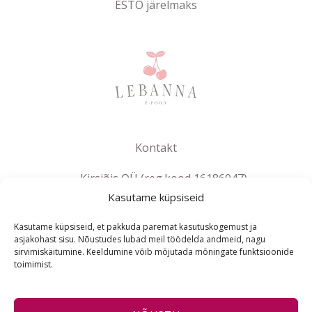
ESTO järelmaks
Kontakt
Kirsiõis OÜ (reg.kood 16186047)
Kasutame küpsiseid
info@lebanna.ee
Tallinn
Kasutame küpsiseid, et pakkuda paremat kasutuskogemust ja
KMKR EE102658392
asjakohast sisu. Nõustudes lubad meil töödelda andmeid, nagu
sirvimiskäitumine. Keeldumine võib mõjutada mõningate funktsioonide
toimimist.
ET