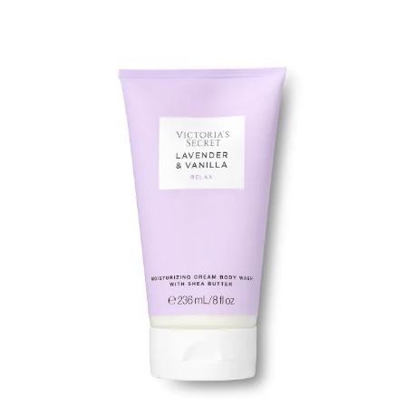
hind
hind
dušikreem
Lavender
oli:
on:
&
24.90 €.
18.67 €.
Vanilla
236ml
kogus