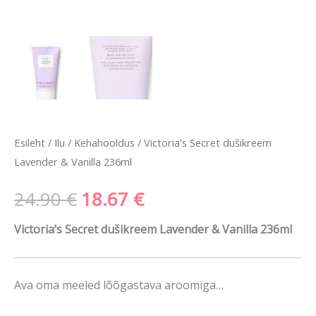
Esileht
/
Ilu
/
Kehahooldus
/ Victoria’s Secret dušikreem
Lavender & Vanilla 236ml
24.90
€
18.67
€
Victoria’s Secret dušikreem Lavender & Vanilla 236ml
Ava oma meeled lõõgastava aroomiga…