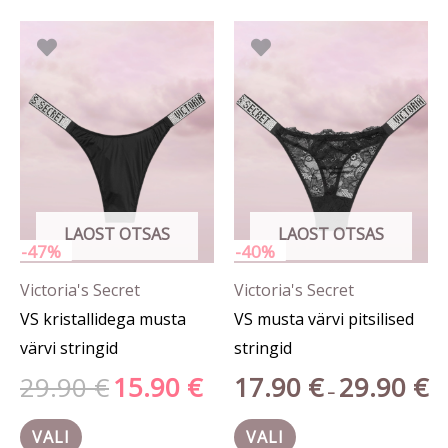
Algne
Praegune
Hi
Sellel
Sellel
hind
hind
17.
tootel
tootel
oli:
on:
kun
29.90 €.
15.90 €.
29.
on
on
mitu
mitu
varianti.
varianti.
Valikuid
Valikuid
saab
saab
LAOST OTSAS
LAOST OTSAS
teha
teha
-47%
-40%
tootelehel.
tootelehel.
Victoria's Secret
Victoria's Secret
VS kristallidega musta
VS musta värvi pitsilised
värvi stringid
stringid
29.90
€
15.90
€
17.90
€
29.90
€
–
VALI
VALI