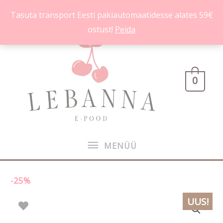
Skip
Tasuta transport Eesti pakiautomaatidesse alates 59€
to
ostust!
Peida
content
MENÜÜ
0
MENÜÜ
-25%
Victoria's
Algne
Praegune
UUS!
Secret