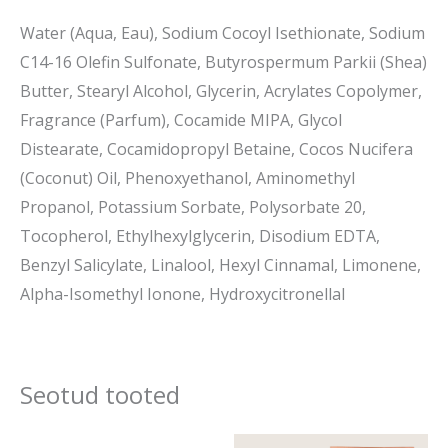
Water (Aqua, Eau), Sodium Cocoyl Isethionate, Sodium
C14-16 Olefin Sulfonate, Butyrospermum Parkii (Shea)
Butter, Stearyl Alcohol, Glycerin, Acrylates Copolymer,
Fragrance (Parfum), Cocamide MIPA, Glycol
Distearate, Cocamidopropyl Betaine, Cocos Nucifera
(Coconut) Oil, Phenoxyethanol, Aminomethyl
Propanol, Potassium Sorbate, Polysorbate 20,
Tocopherol, Ethylhexylglycerin, Disodium EDTA,
Benzyl Salicylate, Linalool, Hexyl Cinnamal, Limonene,
Alpha-Isomethyl Ionone, Hydroxycitronellal
Seotud tooted
Algne
Prae