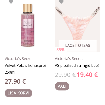
hind
hind
tootel
oli:
on:
29.90 €.
19.40
on
mitu
varianti.
Valikuid
saab
LAOST OTSAS
teha
-35%
tootelehel.
Victoria's Secret
Victoria's Secret
Velvet Petals kehasprei
VS pitsilised stringid beež
250ml
29.90
€
19.40
€
27.90
€
VALI
LISA KORVI