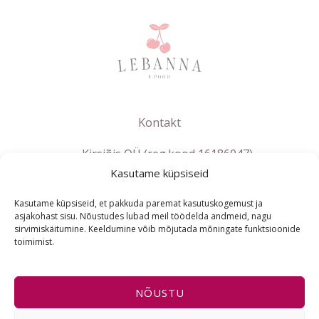
Kontakt
Kirsiõis OÜ (reg.kood 16186047)
Kasutame küpsiseid
info@lebanna.ee
Tallinn
Kasutame küpsiseid, et pakkuda paremat kasutuskogemust ja
KMKR EE102658392
asjakohast sisu. Nõustudes lubad meil töödelda andmeid, nagu
sirvimiskäitumine. Keeldumine võib mõjutada mõningate funktsioonide
toimimist.
ET
NÕUSTU