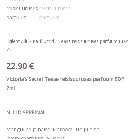
parfüüm
EDP
7ml
kogus
Esileht
/
Ilu
/
Parfüümid
/ Tease reisisuuruses parfüüm EDP
7ml
22.90
€
Victoria’s Secret Tease reisisuuruses parfüüm EDP
7ml
NÜÜD SPREINA!
Mänguline ja naiselik aroom…Hõlju oma
lemmikparfüümi pilvedes.