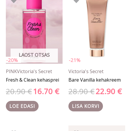
hind
hind
hind
hind
oli:
on:
oli:
on:
20.90 €.
16.70 €.
28.90 €.
22.90
LAOST OTSAS
-20%
-21%
PINK
Victoria's Secret
Victoria's Secret
Fresh & Clean kehasprei
Bare Vanilla kehakreem
20.90
€
16.70
€
28.90
€
22.90
€
LOE EDASI
LISA KORVI
Algne
Prae
Sellel