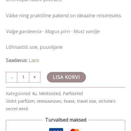
Väike ning praktiline pakend on ideaalne reisimiseks.
Valge gardeenia · Magus pirn · Must vanilje
Lõhnastiil: soe, puuviljane
Saadavus:
Laos
-
+
LISA KORVI
Kategooriad:
Ilu
,
Minitooted
,
Parfüümid
Sildid:
parfüüm
,
reisisuuruses
,
tease
,
travel size
,
victoria's
secret eesti
Turvalised maksed