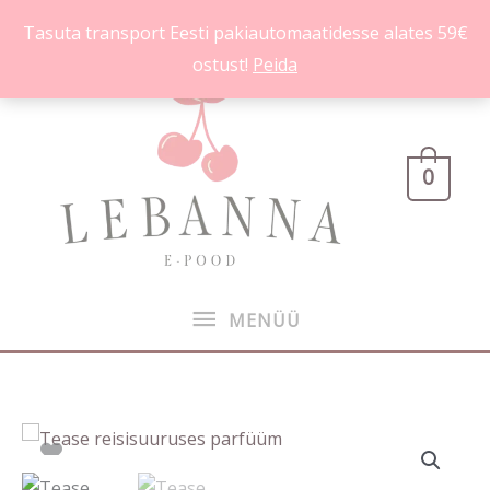
Skip
Tasuta transport Eesti pakiautomaatidesse alates 59€
to
ostust!
Peida
content
MENÜÜ
0
MENÜÜ
Tease
reisisuuruses