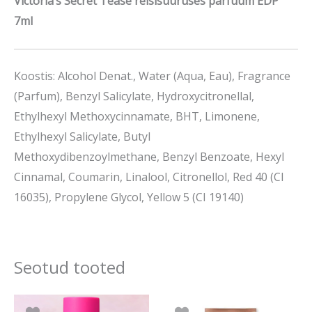
Victoria’s Secret Tease reisisuuruses parfüüm EDP
7ml
Koostis: Alcohol Denat., Water (Aqua, Eau), Fragrance
(Parfum), Benzyl Salicylate, Hydroxycitronellal,
Ethylhexyl Methoxycinnamate, BHT, Limonene,
Ethylhexyl Salicylate, Butyl
Methoxydibenzoylmethane, Benzyl Benzoate, Hexyl
Cinnamal, Coumarin, Linalool, Citronellol, Red 40 (CI
16035), Propylene Glycol, Yellow 5 (CI 19140)
Seotud tooted
Algne
Praegune
Algne
Prae