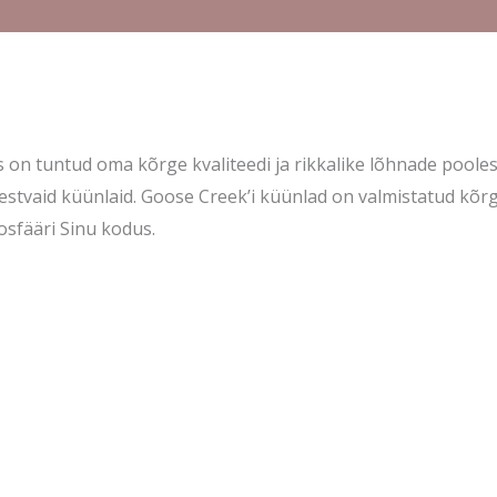
 on tuntud oma kõrge kvaliteedi ja rikkalike lõhnade poole
tvaid küünlaid. Goose Creek’i küünlad on valmistatud kõrge
sfääri Sinu kodus.