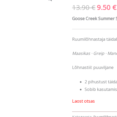
13.90
€
9.50
€
hind
oli:
Goose Creek Summer Sl
13.90 
Ruumilõhnastaja täidab
Maasikas · Greip · Man
Lõhnastiil: puuviljane
2 pihustust täid
Sobib kasutamis
Laost otsas
Kategooria:
Ruumilõhnast