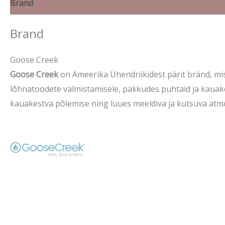
Brand
Brand
Goose Creek
Goose Creek
on Ameerika Ühendriikidest pärit bränd, mis
lõhnatoodete valmistamisele, pakkudes puhtaid ja kauakes
kauakestva põlemise ning luues meeldiva ja kutsuva atmo