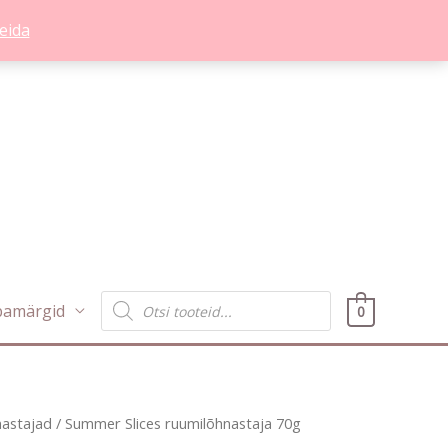
eida
Products
bamärgid
0
search
nastajad
/ Summer Slices ruumilõhnastaja 70g
Praegune