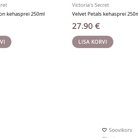
cret
Victoria's Secret
on kehasprei 250ml
Velvet Petals kehasprei 250
27.90
€
VI
LISA KORVI
Soovikorv