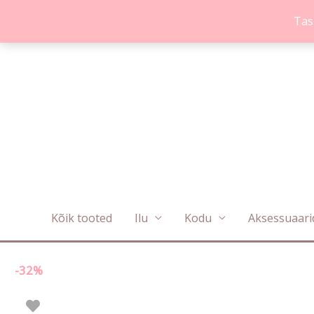
Skip
Tas
to
content
Kõik tooted
Ilu
Kodu
Aksessuaari
-32%