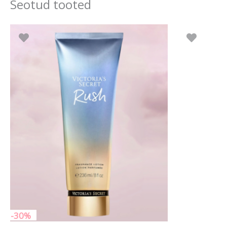
Seotud tooted
Algne
Praegune
hind
hind
oli:
on:
28.90 €.
20.23 €.
-30%