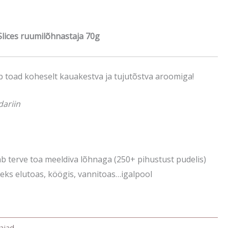
hind
on:
ices ruumilõhnastaja 70g
€.
9.50 €.
 toad koheselt kauakestva ja tujutõstva aroomiga!
dariin
ab terve toa meeldiva lõhnaga (250+ pihustust pudelis)
eks elutoas, köögis, vannitoas…igalpool
ajad