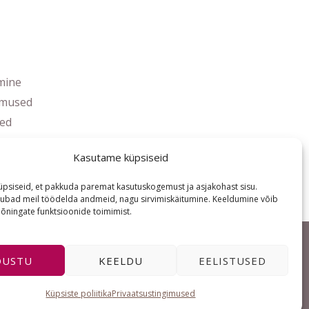
mine
imused
ed
s
Kasutame küpsiseid
psiseid, et pakkuda paremat kasutuskogemust ja asjakohast sisu.
ubad meil töödelda andmeid, nagu sirvimiskäitumine. Keeldumine võib
ningate funktsioonide toimimist.
ÕUSTU
KEELDU
EELISTUSED
I
F
E
n
a
n
s
c
v
t
e
e
Küpsiste poliitika
Privaatsustingimused
a
b
l