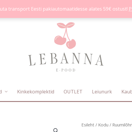
uta transport Eesti pakiautomaatidesse alates 59€ ostust!
P
d
Kinkekomplektid
OUTLET
Leiunurk
Kau
Esileht
/
Kodu
/
Ruumilõh
Algne