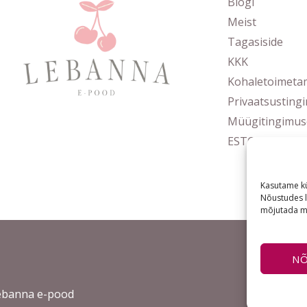
Blogi
Meist
Tagasiside
KKK
Kohaletoimeta
Privaatsusting
Müügitingimus
ESTO järelmak
Kasutame kü
Nõustudes l
mõjutada mõ
N
ebanna e-pood