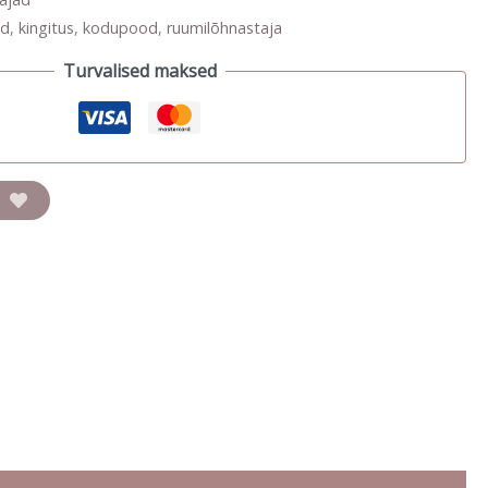
od
,
kingitus
,
kodupood
,
ruumilõhnastaja
Turvalised maksed