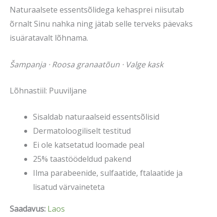
Naturaalsete essentsõlidega kehasprei niisutab
õrnalt Sinu nahka ning jätab selle terveks päevaks
isuäratavalt lõhnama.
Šampanja · Roosa granaatõun · Valge kask
Lõhnastiil: Puuviljane
Sisaldab naturaalseid essentsõlisid
Dermatoloogiliselt testitud
Ei ole katsetatud loomade peal
25% taastöödeldud pakend
Ilma parabeenide, sulfaatide, ftalaatide ja
lisatud värvaineteta
Saadavus:
Laos