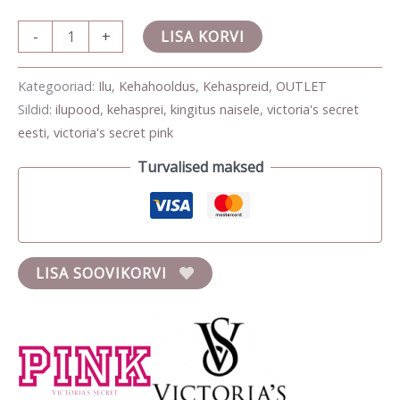
-
+
LISA KORVI
Kategooriad:
Ilu
,
Kehahooldus
,
Kehaspreid
,
OUTLET
Sildid:
ilupood
,
kehasprei
,
kingitus naisele
,
victoria's secret
eesti
,
victoria's secret pink
Turvalised maksed
LISA SOOVIKORVI