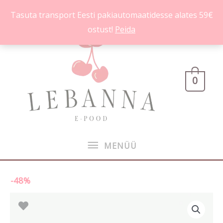
Skip
Tasuta transport Eesti pakiautomaatidesse alates 59€
to
ostust!
Peida
content
MENÜÜ
0
MENÜÜ
-48%
Sparkle
Algne
Praegune
Berry