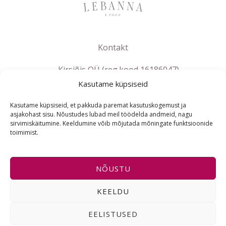
Kontakt
Kirsiõis OÜ (reg.kood 16186047)
info@lebanna.ee
Kasutame küpsiseid
Tallinn
Kasutame küpsiseid, et pakkuda paremat kasutuskogemust ja
KMKR EE102658392
asjakohast sisu. Nõustudes lubad meil töödelda andmeid, nagu
sirvimiskäitumine. Keeldumine võib mõjutada mõningate funktsioonide
toimimist.
ET
NÕUSTU
Copyright © 2021-2026 Lebanna e-pood | Powered by
KEELDU
Lebanna e-pood
EELISTUSED
I
F
E
n
a
n