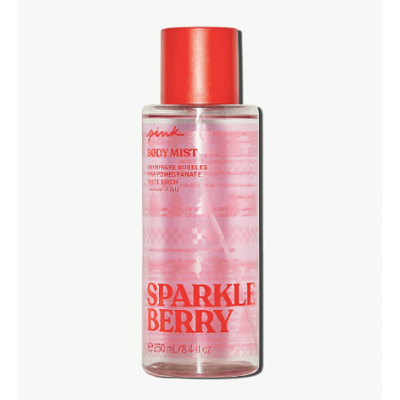
hind
hind
kehasprei
250ml
oli:
on:
kogus
22.90 €.
11.90 €.