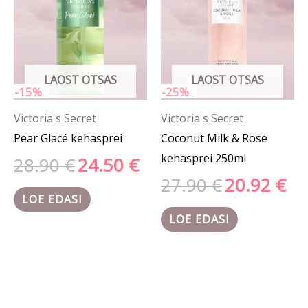
LAOST OTSAS
LAOST OTSAS
-15%
-25%
Victoria's Secret
Victoria's Secret
Pear Glacé kehasprei
Coconut Milk & Rose
kehasprei 250ml
28.90
€
24.50
€
27.90
€
20.92
€
LOE EDASI
LOE EDASI