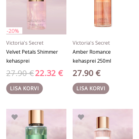
-20%
Victoria's Secret
Victoria's Secret
Velvet Petals Shimmer
Amber Romance
kehasprei
kehasprei 250ml
27.90
€
22.32
€
27.90
€
LISA KORVI
LISA KORVI
Algne
Praegune
Algne
Prae
hind
hind
hind
hind
oli:
on:
oli:
on:
28.90 €.
24.50 €.
27.90 €.
20.92