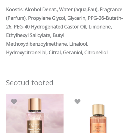
Koostis: Alcohol Denat., Water (aqua,Eau), Fragrance
(Parfum), Propylene Glycol, Glycerin, PPG-26-Buteth-
26, PEG-40 Hydrogenated Castor Oil, Limonene,
Ethylhexyl Salicylate, Butyl
Methoxydibenzoylmethane, Linalool,
Hydroxycitronellal, Citral, Geraniol, Citronellol.
Seotud tooted
Algne
Praegune
hind
hind
oli:
on:
27.90 €.
22.32 €.