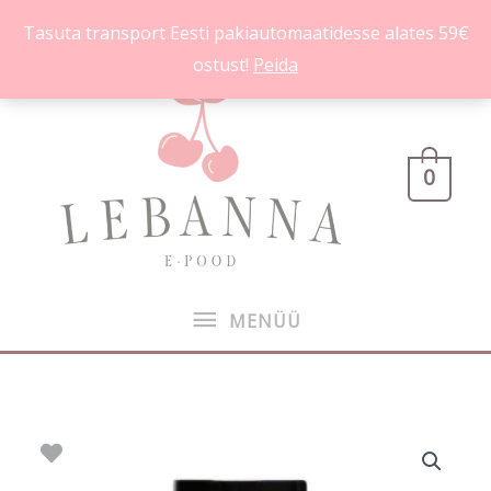
Skip
Tasuta transport Eesti pakiautomaatidesse alates 59€
to
ostust!
Peida
content
MENÜÜ
0
MENÜÜ
Pure
Seduction