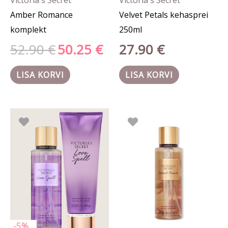
Amber Romance
Velvet Petals kehasprei
komplekt
250ml
52.90
€
50.25
€
27.90
€
LISA KORVI
LISA KORVI
Algne
Praegune
hind
hind
oli:
on:
52.80 €.
50.16 €.
-5%