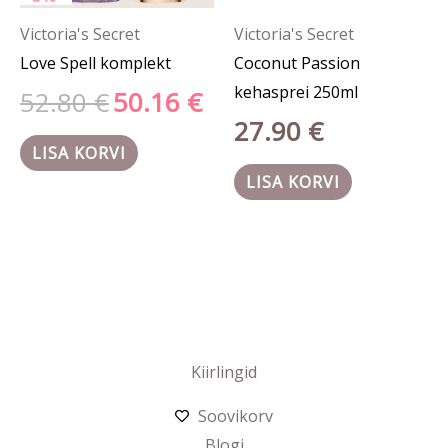
Victoria's Secret
Victoria's Secret
Love Spell komplekt
Coconut Passion
kehasprei 250ml
52.80
€
50.16
€
27.90
€
LISA KORVI
LISA KORVI
Kiirlingid
Soovikorv
Blogi