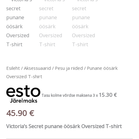
Oversized
T-
shirt
kogus
Esileht
/
Aksessuaarid
/
Pesu ja riided
/ Punane öösärk
Oversized T-shirt
15.30
€
Tasu kolme võrdse maksena 3 x
45.90
€
Victoria’s Secret punane öösärk Oversized T-shirt