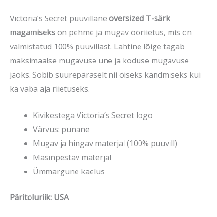
Victoria’s Secret puuvillane
oversized T-särk
magamiseks
on pehme ja mugav ööriietus, mis on
valmistatud 100% puuvillast. Lahtine lõige tagab
maksimaalse mugavuse une ja koduse mugavuse
jaoks. Sobib suurepäraselt nii öiseks kandmiseks kui
ka vaba aja riietuseks.
Kivikestega Victoria’s Secret logo
Värvus: punane
Mugav ja hingav materjal (100% puuvill)
Masinpestav materjal
Ümmargune kaelus
Päritoluriik: USA