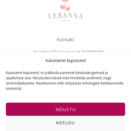
Kontakt
Kirsiõis OÜ (reg.kood 16186047)
Kasutame küpsiseid
info@lebanna.ee
Tallinn
Kasutame küpsiseid, et pakkuda paremat kasutuskogemust ja
KMKR EE102658392
asjakohast sisu. Nõustudes lubad meil töödelda andmeid, nagu
sirvimiskäitumine. Keeldumine võib mõjutada mõningate funktsioonide
toimimist.
ET
NÕUSTU
Copyright © 2021-2026 Lebanna e-pood | Powered by
KEELDU
Lebanna e-pood