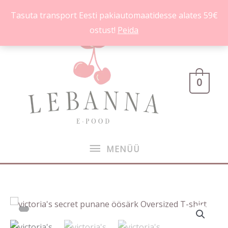
Skip
Tasuta transport Eesti pakiautomaatidesse alates 59€
to
ostust!
Peida
content
MENÜÜ
0
MENÜÜ
Punane
öösärk