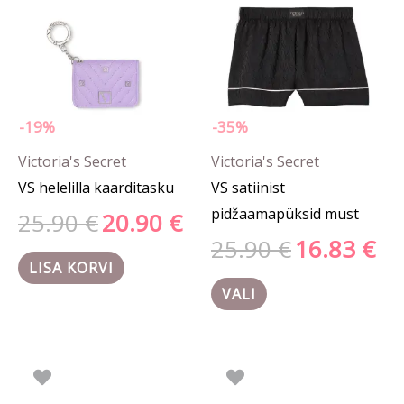
mitu
varianti.
Valikuid
saab
teha
-19%
-35%
tootelehel.
Victoria's Secret
Victoria's Secret
VS helelilla kaarditasku
VS satiinist
pidžaamapüksid must
25.90
€
20.90
€
25.90
€
16.83
€
LISA KORVI
VALI
Algne
Praegune
Hinn
Sellel
Sellel
hind
hind
7.00 
tootel
tootel
oli:
on:
kuni