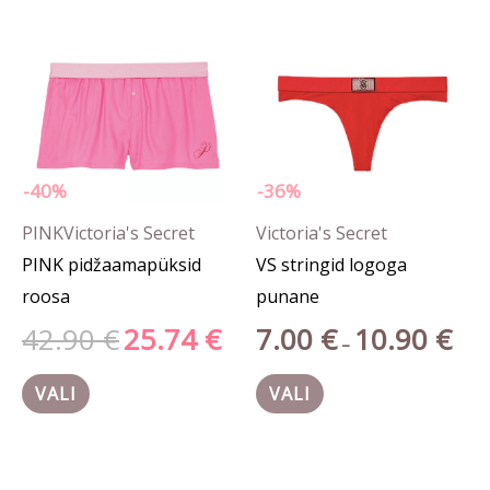
42.90 €.
25.74 €.
10.90
on
on
mitu
mitu
varianti.
varianti.
Valikuid
Valikuid
saab
saab
teha
teha
-40%
-36%
tootelehel.
tootelehel.
PINK
Victoria's Secret
Victoria's Secret
PINK pidžaamapüksid
VS stringid logoga
roosa
punane
42.90
€
25.74
€
7.00
€
10.90
€
–
VALI
VALI