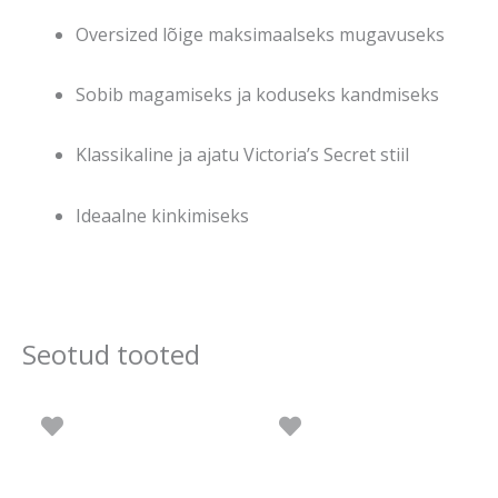
Oversized lõige maksimaalseks mugavuseks
Sobib magamiseks ja koduseks kandmiseks
Klassikaline ja ajatu Victoria’s Secret stiil
Ideaalne kinkimiseks
Seotud tooted
Algne
Praegune
Algne
Prae
Sellel
hind
hind
hind
hind
tootel
oli:
on:
oli:
on:
25.90 €.
20.90 €.
25.90 €.
16.83
on