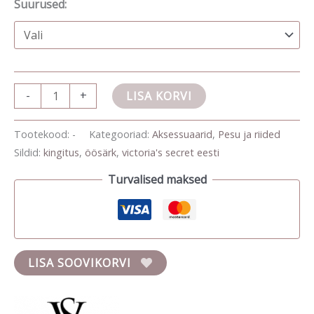
Suurused:
-
+
LISA KORVI
Tootekood:
-
Kategooriad:
Aksessuaarid
,
Pesu ja riided
Sildid:
kingitus
,
öösärk
,
victoria's secret eesti
Turvalised maksed
LISA SOOVIKORVI