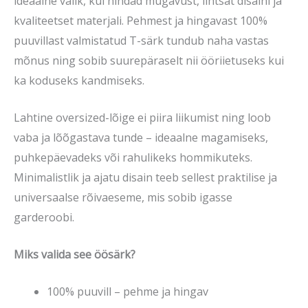
ideaalne valik, kui hindad mugavust, lihtsat disaini ja
kvaliteetset materjali. Pehmest ja hingavast 100%
puuvillast valmistatud T-särk tundub naha vastas
mõnus ning sobib suurepäraselt nii ööriietuseks kui
ka koduseks kandmiseks.
Lahtine oversized-lõige ei piira liikumist ning loob
vaba ja lõõgastava tunde – ideaalne magamiseks,
puhkepäevadeks või rahulikeks hommikuteks.
Minimalistlik ja ajatu disain teeb sellest praktilise ja
universaalse rõivaeseme, mis sobib igasse
garderoobi.
Miks valida see öösärk?
100% puuvill – pehme ja hingav