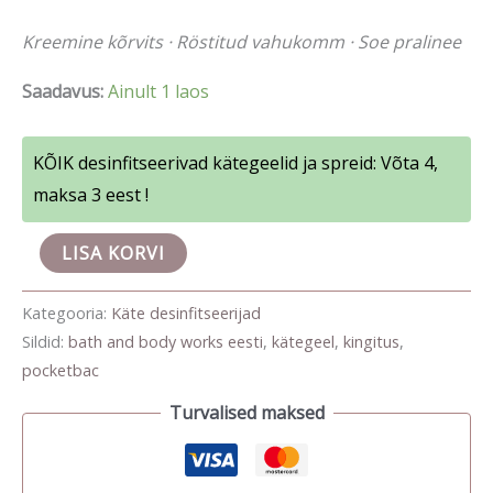
Kreemine kõrvits · Röstitud vahukomm · Soe pralinee
Saadavus:
Ainult 1 laos
KÕIK desinfitseerivad kätegeelid ja spreid: Võta 4,
maksa 3 eest !
LISA KORVI
Kategooria:
Käte desinfitseerijad
Sildid:
bath and body works eesti
,
kätegeel
,
kingitus
,
pocketbac
Turvalised maksed