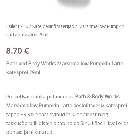
Esileht
/
Ilu
/
Käte desinfitseerijad
/ Marshmallow Pumpkin
Latte kätesprei 29ml
8.70
€
Bath and Body Works Marshmallow Pumpkin Latte
kätesprei 29ml
PocketBac nahka pehmendav
Bath & Body Works
Marshmallow Pumpkin Latte desinfitseeriv kätesprei
tapab 99,9% enamlevinud mikroobidest ning
taskusõbralik disain aitab hoida Sinu käed liikvel olles
puhtad ja niisutatud.