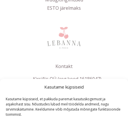
ESTO järelmaks
Kontakt
Kirsiõis OÜ (reg.kood 16186047)
Kasutame küpsiseid
info@lebanna.ee
Tallinn
Kasutame küpsiseid, et pakkuda paremat kasutuskogemust ja
KMKR EE102658392
asjakohast sisu. Nõustudes lubad meil töödelda andmeid, nagu
sirvimiskäitumine. Keeldumine võib mõjutada mõningate funktsioonide
toimimist.