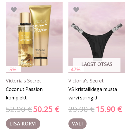
Algne
Praegune
Algne
Prae
Sellel
hind
hind
hind
hind
tootel
oli:
on:
oli:
on:
52.90 €.
50.25 €.
29.90 €.
15.90
on
mitu
varianti.
Valikuid
saab
LAOST OTSAS
teha
-5%
-47%
tootelehel.
Victoria's Secret
Victoria's Secret
Coconut Passion
VS kristallidega musta
komplekt
värvi stringid
52.90
€
50.25
€
29.90
€
15.90
€
LISA KORVI
VALI