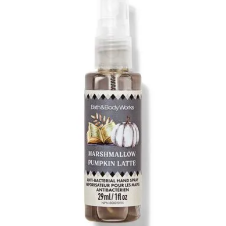
Latte
kätesprei
29ml
kogus