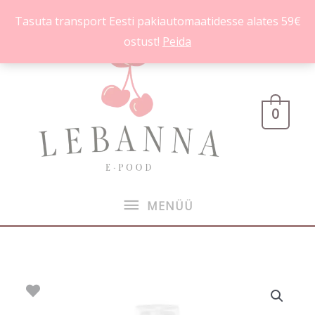
Skip
Tasuta transport Eesti pakiautomaatidesse alates 59€
to
ostust!
Peida
content
MENÜÜ
0
MENÜÜ
Marshmallow
Pumpkin