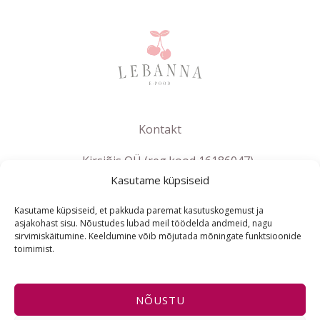
Kontakt
Kirsiõis OÜ (reg.kood 16186047)
Kasutame küpsiseid
info@lebanna.ee
Tallinn
Kasutame küpsiseid, et pakkuda paremat kasutuskogemust ja
KMKR EE102658392
asjakohast sisu. Nõustudes lubad meil töödelda andmeid, nagu
sirvimiskäitumine. Keeldumine võib mõjutada mõningate funktsioonide
toimimist.
ET
NÕUSTU