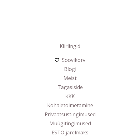
Kiirlingid
Soovikorv
Blogi
Meist
Tagasiside
KKK
Kohaletoimetamine
Privaatsustingimused
Müügitingimused
ESTO järelmaks