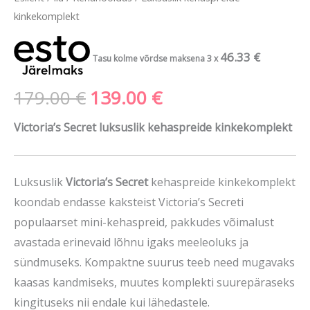
kinkekomplekt
46.33
€
Tasu kolme võrdse maksena 3 x
179.00
€
139.00
€
Victoria’s Secret luksuslik kehaspreide kinkekomplekt
Luksuslik
Victoria’s Secret
kehaspreide kinkekomplekt
koondab endasse kaksteist Victoria’s Secreti
populaarset mini-kehaspreid, pakkudes võimalust
avastada erinevaid lõhnu igaks meeleoluks ja
sündmuseks. Kompaktne suurus teeb need mugavaks
kaasas kandmiseks, muutes komplekti suurepäraseks
kingituseks nii endale kui lähedastele.