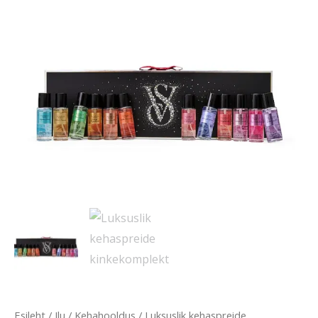
hind
hind
kinkekomplekt
kogus
oli:
on:
179.00 €.
139.00 €.
Esileht
/
Ilu
/
Kehahooldus
/ Luksuslik kehaspreide