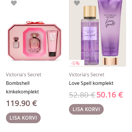
hind
hind
oli:
on:
52.80 €.
50.16
-5%
Victoria's Secret
Victoria's Secret
Bombshell
Love Spell komplekt
kinkekomplekt
52.80
€
50.16
€
119.90
€
LISA KORVI
LISA KORVI