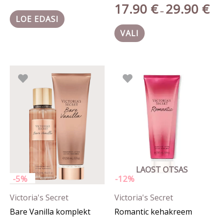
17.90
€
29.90
€
–
LOE EDASI
VALI
Algne
Praegune
Algne
Prae
hind
hind
hind
hind
oli:
on:
oli:
on:
56.80 €.
53.96 €.
25.90 €.
22.90
LAOST OTSAS
-5%
-12%
Victoria's Secret
Victoria's Secret
Bare Vanilla komplekt
Romantic kehakreem