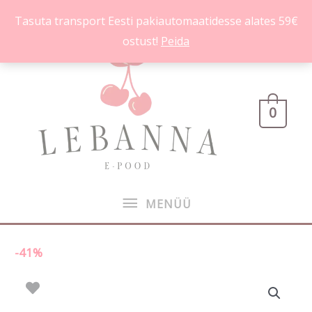
Skip
Tasuta transport Eesti pakiautomaatidesse alates 59€
to
ostust!
Peida
content
MENÜÜ
0
MENÜÜ
-41%
Algne
Praegune