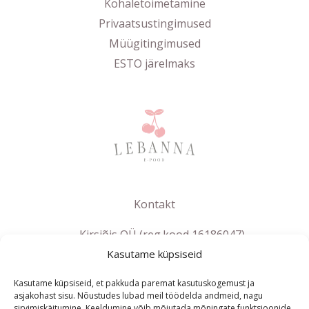
Kohaletoimetamine
Privaatsustingimused
Müügitingimused
ESTO järelmaks
Kontakt
Kirsiõis OÜ (reg.kood 16186047)
Kasutame küpsiseid
info@lebanna.ee
Tallinn
Kasutame küpsiseid, et pakkuda paremat kasutuskogemust ja
KMKR EE102658392
asjakohast sisu. Nõustudes lubad meil töödelda andmeid, nagu
sirvimiskäitumine. Keeldumine võib mõjutada mõningate funktsioonide