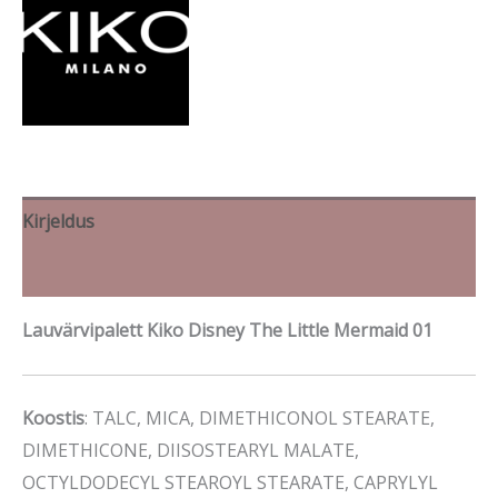
Kirjeldus
Brand
Lauvärvipalett Kiko Disney The Little Mermaid 01
Koostis
: TALC, MICA, DIMETHICONOL STEARATE,
DIMETHICONE, DIISOSTEARYL MALATE,
OCTYLDODECYL STEAROYL STEARATE, CAPRYLYL