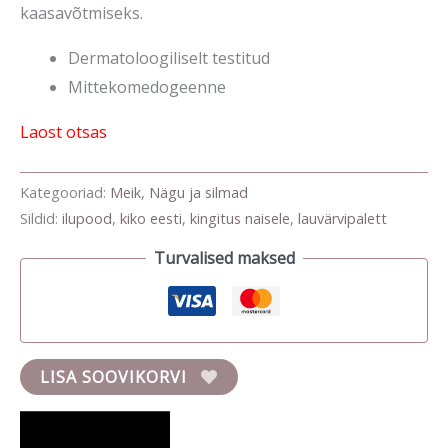
kaasavõtmiseks.
Dermatoloogiliselt testitud
Mittekomedogeenne
Laost otsas
Kategooriad:
Meik
,
Nägu ja silmad
Sildid:
ilupood
,
kiko eesti
,
kingitus naisele
,
lauvärvipalett
Turvalised maksed
LISA SOOVIKORVI