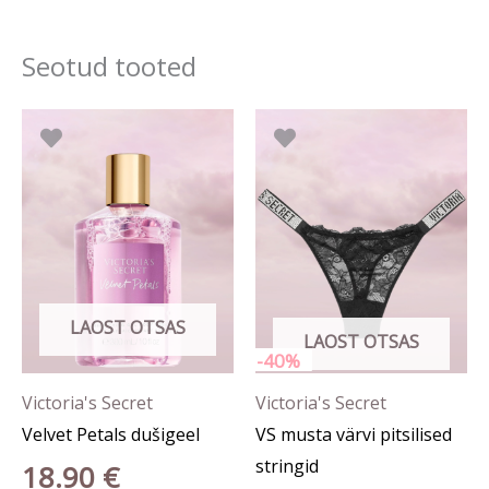
Seotud tooted
Hi
Sellel
17.
tootel
kun
29.
on
mitu
varianti.
Valikuid
saab
LAOST OTSAS
LAOST OTSAS
teha
-40%
tootelehel.
Victoria's Secret
Victoria's Secret
Velvet Petals dušigeel
VS musta värvi pitsilised
stringid
18.90
€