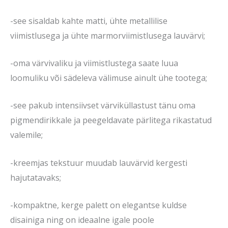
-see sisaldab kahte matti, ühte metallilise
viimistlusega ja ühte marmorviimistlusega lauvärvi;
-oma värvivaliku ja viimistlustega saate luua
loomuliku või sädeleva välimuse ainult ühe tootega;
-see pakub intensiivset värviküllastust tänu oma
pigmendirikkale ja peegeldavate pärlitega rikastatud
valemile;
-kreemjas tekstuur muudab lauvärvid kergesti
hajutatavaks;
-kompaktne, kerge palett on elegantse kuldse
disainiga ning on ideaalne igale poole