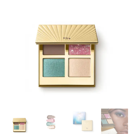
hind
hind
oli:
on:
26.90 €.
15.90 €.