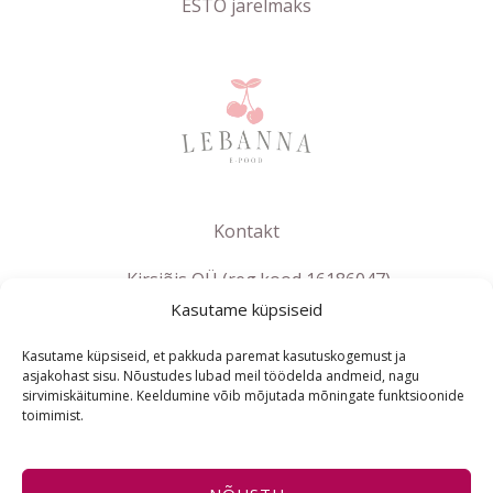
ESTO järelmaks
Kontakt
Kirsiõis OÜ (reg.kood 16186047)
Kasutame küpsiseid
info@lebanna.ee
Tallinn
Kasutame küpsiseid, et pakkuda paremat kasutuskogemust ja
KMKR EE102658392
asjakohast sisu. Nõustudes lubad meil töödelda andmeid, nagu
sirvimiskäitumine. Keeldumine võib mõjutada mõningate funktsioonide
toimimist.
ET