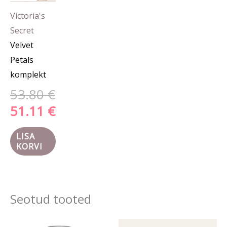
Victoria's
Secret
Velvet
Petals
komplekt
53.80
€
51.11
€
LISA
KORVI
Seotud tooted
Hinnavahemik:
Algne
Prae
Sellel