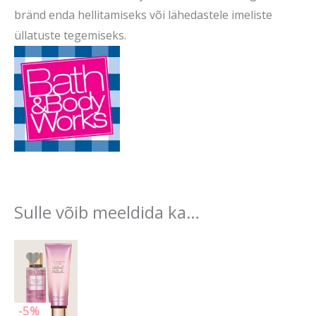
bränd enda hellitamiseks või lähedastele imeliste
üllatuste tegemiseks.
Sulle võib meeldida ka…
Algne
Praegune
hind
hind
oli:
on:
53.80 €.
51.11 €.
-5%