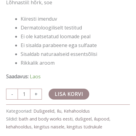
Lõhnastiil: hõrk, soe
Kiiresti imenduv
Dermatoloogiliselt testitud
Ei ole katsetatud loomade peal
Ei sisalda parabeene ega sulfaate
Sisaldab naturaalseid essentsõlisi
Rikkalik aroom
Saadavus:
Laos
-
+
LISA KORVI
Kategooriad:
Dušigeelid
,
Ilu
,
Kehahooldus
Sildid:
bath and body works eesti
,
dušigeel
,
ilupood
,
kehahooldus
,
kingitus naisele
,
kingitus tüdrukule