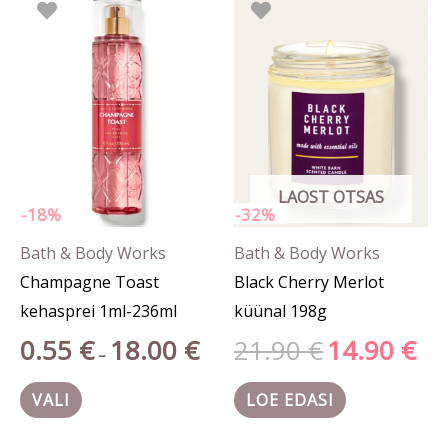
0.55 €
hind
hind
tootel
kuni
oli:
on:
18.00 €
21.90 €.
14.90
on
mitu
varianti.
Valikuid
saab
LAOST OTSAS
teha
-18%
-32%
tootelehel.
Bath & Body Works
Bath & Body Works
Champagne Toast
Black Cherry Merlot
kehasprei 1ml-236ml
küünal 198g
0.55
€
18.00
€
21.90
€
14.90
€
–
VALI
LOE EDASI