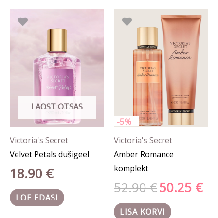
Algne
Prae
hind
hind
oli:
on:
52.90 €.
50.25
LAOST OTSAS
-5%
Victoria's Secret
Victoria's Secret
Velvet Petals dušigeel
Amber Romance
komplekt
18.90
€
52.90
€
50.25
€
LOE EDASI
LISA KORVI