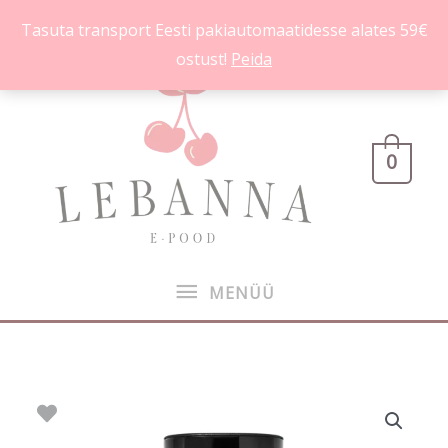
Skip
Tasuta transport Eesti pakiautomaatidesse alates 59€
to
ostust!
Peida
content
MENÜÜ
0
MENÜÜ
Into
The