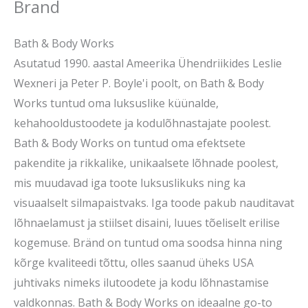
Brand
Bath & Body Works
Asutatud 1990. aastal Ameerika Ühendriikides Leslie
Wexneri ja Peter P. Boyle'i poolt, on Bath & Body
Works tuntud oma luksuslike küünalde,
kehahooldustoodete ja kodulõhnastajate poolest.
Bath & Body Works on tuntud oma efektsete
pakendite ja rikkalike, unikaalsete lõhnade poolest,
mis muudavad iga toote luksuslikuks ning ka
visuaalselt silmapaistvaks. Iga toode pakub nauditavat
lõhnaelamust ja stiilset disaini, luues tõeliselt erilise
kogemuse. Bränd on tuntud oma soodsa hinna ning
kõrge kvaliteedi tõttu, olles saanud üheks USA
juhtivaks nimeks ilutoodete ja kodu lõhnastamise
valdkonnas.
Bath & Body Works on ideaalne go-to