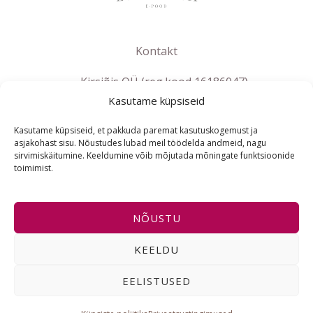
Kontakt
Kirsiõis OÜ (reg.kood 16186047)
Kasutame küpsiseid
info@lebanna.ee
Tallinn
Kasutame küpsiseid, et pakkuda paremat kasutuskogemust ja
KMKR EE102658392
asjakohast sisu. Nõustudes lubad meil töödelda andmeid, nagu
sirvimiskäitumine. Keeldumine võib mõjutada mõningate funktsioonide
toimimist.
ET
NÕUSTU
Copyright © 2021-2026 Lebanna e-pood | Powered by
KEELDU
Lebanna e-pood
EELISTUSED
I
F
E
n
a
n
s
c
v