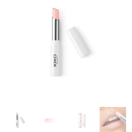
Hydrating
Plumping
Lip
Balm,
01
Tutu
Rose
2g
kogus