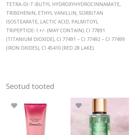
TETRA-DI-T-BUTYL HYDROXYHYDROCINNAMATE,
TRIBEHENIN, ETHYL VANILLIN, SORBITAN
ISOSTEARATE, LACTIC ACID, PALMITOYL
TRIPEPTIDE-1.+/- (MAY CONTAIN): CI 77891
(TITANIUM DIOXIDE), CI 77491 – CI 77492 – CI 77499
(IRON OXIDES), CI 45410 (RED 28 LAKE).
Seotud tooted
Algne
Praegune
Algne
Prae
hind
hind
hind
hind
oli:
on:
oli:
on:
25.90 €.
22.90 €.
28.90 €.
24.50