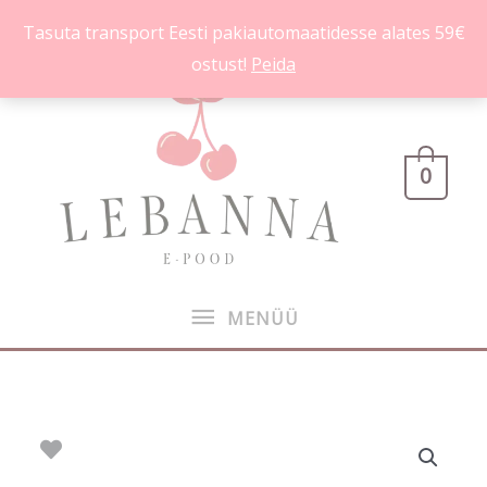
Skip
Tasuta transport Eesti pakiautomaatidesse alates 59€
to
ostust!
Peida
content
MENÜÜ
0
MENÜÜ
Huulepalsam
Kiko