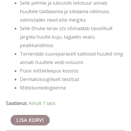
Selle pehme ja luksuslik tekstuur annab
huultele täidlasema ja siledama välimuse,
valmistades need ette meigiks;
Selle õhuke terav ots võimaldab täiuslikult
järgida huulte kuju, tagades veatu
pealekandmise.
Tervendab suurepäraselt katkised huuled ning
annab huultele veidi volüümi.
Püsiv mittekleepuv koostis
Dermatoloogiliselt testitud
Mittekomedogeenne
Saadavus:
Ainult 1 laos
LISA KORVI