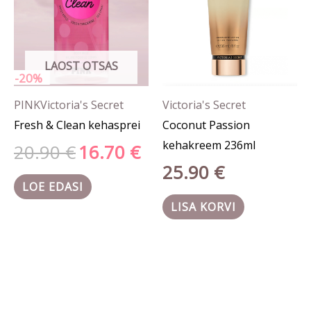
LAOST OTSAS
-20%
PINK
Victoria's Secret
Victoria's Secret
Fresh & Clean kehasprei
Coconut Passion
kehakreem 236ml
20.90
€
16.70
€
25.90
€
LOE EDASI
LISA KORVI