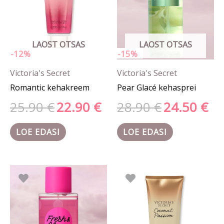
LAOST OTSAS
LAOST OTSAS
-12%
-15%
Victoria's Secret
Victoria's Secret
Romantic kehakreem
Pear Glacé kehasprei
25.90
€
22.90
€
28.90
€
24.50
€
LOE EDASI
LOE EDASI
Algne
Praegune
hind
hind
oli:
on:
20.90 €.
16.70 €.