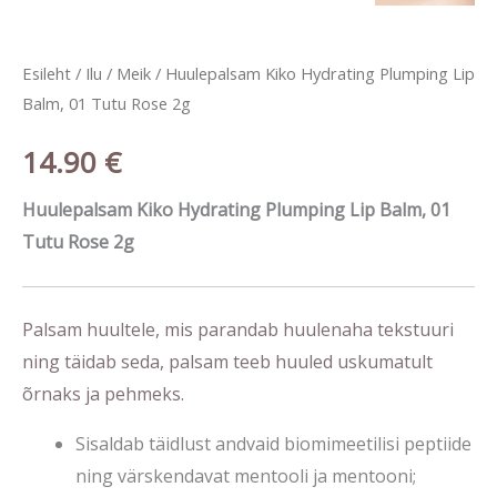
Esileht
/
Ilu
/
Meik
/ Huulepalsam Kiko Hydrating Plumping Lip
Balm, 01 Tutu Rose 2g
14.90
€
Huulepalsam Kiko Hydrating Plumping Lip Balm, 01
Tutu Rose 2g
Palsam
huultele, mis parandab huulenaha tekstuuri
ning täidab seda, palsam teeb huuled uskumatult
õrnaks ja pehmeks.
Sisaldab täidlust andvaid biomimeetilisi peptiide
ning värskendavat mentooli ja mentooni;