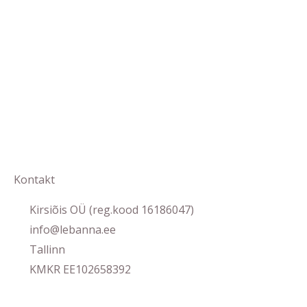
Kontakt
Kirsiõis OÜ (reg.kood 16186047)
info@lebanna.ee
Tallinn
KMKR EE102658392