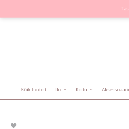
Skip
Tas
to
content
Kõik tooted
Ilu
Kodu
Aksessuaari