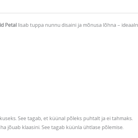
id Petal
lisab tuppa nunnu disaini ja mõnusa lõhna – ideaalne 
useks. See tagab, et küünal põleks puhtalt ja ei tahmaks.
ha jõuab klaasini. See tagab küünla ühtlase põlemise.