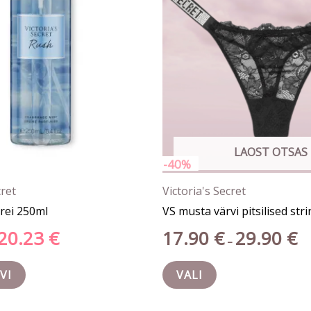
Valikuid
saab
teha
tootelehel.
LAOST OTSAS
-40%
cret
Victoria's Secret
rei 250ml
VS musta värvi pitsilised stri
20.23
€
17.90
€
29.90
€
–
VI
VALI