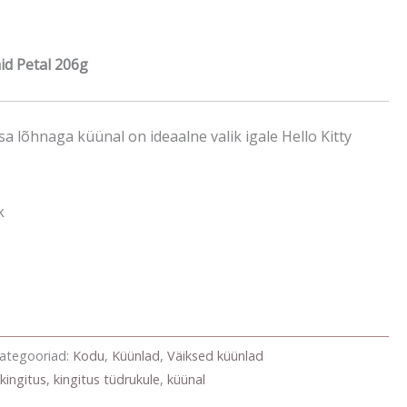
hid Petal 206g
a lõhnaga küünal on ideaalne valik igale Hello Kitty
k
ategooriad:
Kodu
,
Küünlad
,
Väiksed küünlad
,
kingitus
,
kingitus tüdrukule
,
küünal