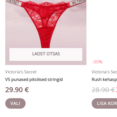
Valikuid
saab
teha
tootelehel.
LAOST OTSAS
-30%
Victoria's Secret
Victoria's Se
VS punased pitsilised stringid
Rush kehasp
29.90
€
28.90
€
VALI
LISA KOR