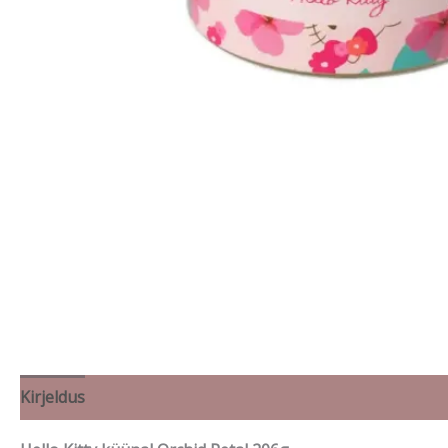
Kirjeldus
Lisainfo
Brand