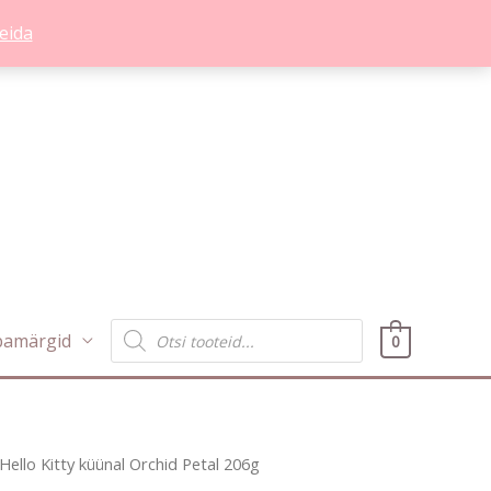
eida
Products
bamärgid
0
search
Hello Kitty küünal Orchid Petal 206g