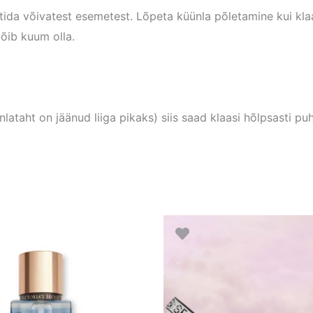
ttida võivatest esemetest. Lõpeta küünla põletamine kui kla
võib kuum olla.
ataht on jäänud liiga pikaks) siis saad klaasi hõlpsasti pu
Algne
Praegune
Hi
Sellel
hind
hind
17.
tootel
li:
on:
kun
28.90 €.
20.23 €.
29.
on
mitu
varianti.