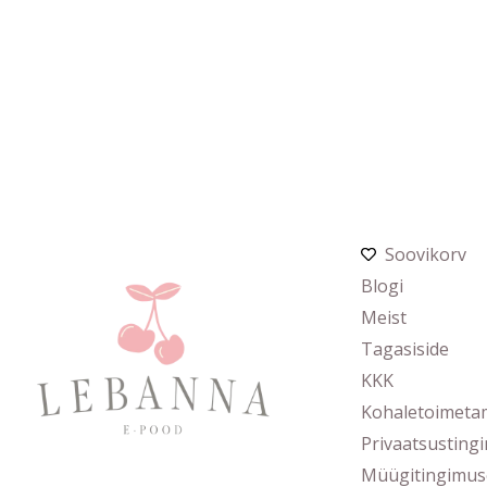
Soovikorv
Blogi
Meist
Tagasiside
KKK
Kohaletoimeta
Privaatsusting
Müügitingimus