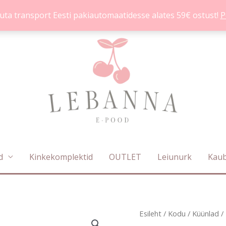
uta transport Eesti pakiautomaatidesse alates 59€ ostust!
P
d
Kinkekomplektid
OUTLET
Leiunurk
Kau
Hello
Esileht
/
Kodu
/
Küünlad
/ 