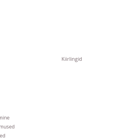
Kiirlingid
mine
imused
ed