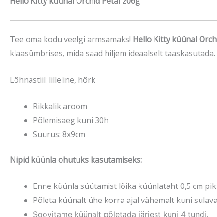
Hello Kitty küünal Orchid Petal 206g
Tee oma kodu veelgi armsamaks!
Hello Kitty küünal Orch
klaasümbrises, mida saad hiljem ideaalselt taaskasutada.
Lõhnastiil: lilleline, hõrk
Rikkalik aroom
Põlemisaeg kuni 30h
Suurus: 8x9cm
Nipid küünla ohutuks kasutamiseks:
Enne küünla süütamist lõika küünlataht 0,5 cm pikk
Põleta küünalt ühe korra ajal vähemalt kuni sulava
Soovitame küünalt põletada järjest kuni 4 tundi.