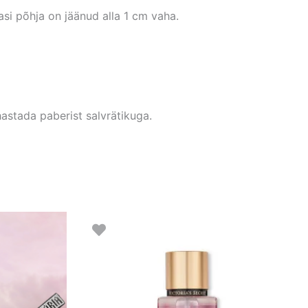
asi põhja on jäänud alla 1 cm vaha.
hastada paberist salvrätikuga.
nnavahemik:
90 €
i
90 €