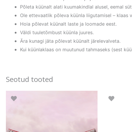
Põleta küünalt alati kuumakindlal alusel, eemal sü
Ole ettevaatlik põleva küünla liigutamisel – klaas 
Hoia põlevat küünalt laste ja loomade eest.
Väldi tuuletõmbust küünla juures.
Ära kunagi jäta põlevat küünalt järelevalveta.
Kui küünlaklaas on muutunud tahmaseks (sest küünl
Seotud tooted
Sellel
tootel
o
on
mitu
varianti.