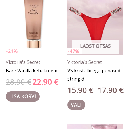
28.90 €.
22.90 €.
17.
on
mitu
varianti.
Valikuid
saab
LAOST OTSAS
teha
-21%
-47%
tootelehel.
Victoria's Secret
Victoria's Secret
Bare Vanilla kehakreem
VS kristallidega punased
stringid
28.90
€
22.90
€
15.90
€
17.90
€
–
LISA KORVI
VALI