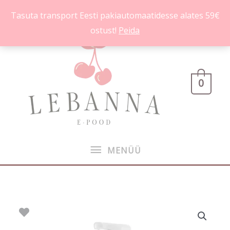
Skip
Tasuta transport Eesti pakiautomaatidesse alates 59€
to
ostust!
Peida
content
MENÜÜ
0
MENÜÜ
Black
Cherry