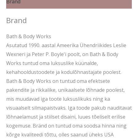
Brand
Brand
Bath & Body Works
Asutatud 1990. aastal Ameerika Ühendriikides Leslie
Wexneri ja Peter P. Boyle'i poolt, on Bath & Body
Works tuntud oma luksuslike küünalde,
kehahooldustoodete ja kodulõhnastajate poolest.
Bath & Body Works on tuntud oma efektsete
pakendite ja rikkalike, unikaalsete lõhnade poolest,
mis muudavad iga toote luksuslikuks ning ka
visuaalselt silmapaistvaks. Iga toode pakub nauditavat
lõhnaelamust ja stiilset disaini, luues tõeliselt erilise
kogemuse. Bränd on tuntud oma soodsa hinna ning
kõrge kvaliteedi tõttu, olles saanud üheks USA