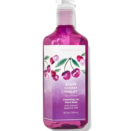
Merlot
kätepesugeel
236ml
kogus