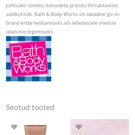
juhtivaks nimeks ilutoodete ja kodu lõhnastamise
valdkonnas.
Bath & Body Works on ideaalne go-to
bränd enda hellitamiseks või lähedastele imeliste
üllatuste tegemiseks.
Seotud tooted
Algne
Praegune
Hi
Sellel
hind
hind
15.
tootel
oli:
on:
kun