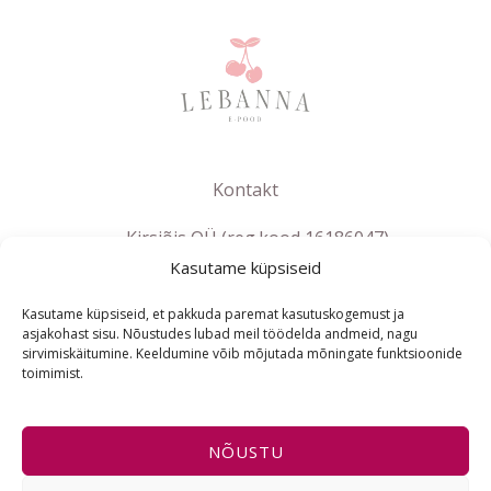
Kontakt
Kirsiõis OÜ (reg.kood 16186047)
Kasutame küpsiseid
info@lebanna.ee
Tallinn
Kasutame küpsiseid, et pakkuda paremat kasutuskogemust ja
KMKR EE102658392
asjakohast sisu. Nõustudes lubad meil töödelda andmeid, nagu
sirvimiskäitumine. Keeldumine võib mõjutada mõningate funktsioonide
toimimist.
ET
NÕUSTU