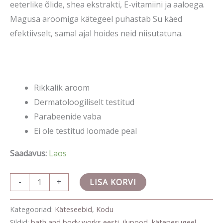
eeterlike õlide, shea ekstrakti, E-vitamiini ja aaloega.
Magusa aroomiga kätegeel puhastab Su käed
efektiivselt, samal ajal hoides neid niisutatuna.
Rikkalik aroom
Dermatoloogiliselt testitud
Parabeenide vaba
Ei ole testitud loomade peal
Saadavus:
Laos
-
+
LISA KORVI
Kategooriad:
Käteseebid
,
Kodu
Sildid:
bath and body works eesti
,
ilupood
,
kätepesugeel
,