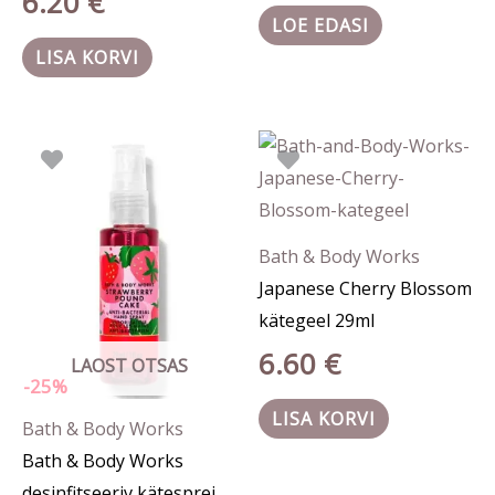
6.20
€
LOE EDASI
LISA KORVI
Algne
Praegune
hind
hind
oli:
on:
7.90 €.
5.90 €.
Bath & Body Works
Japanese Cherry Blossom
kätegeel 29ml
6.60
€
LAOST OTSAS
-25%
LISA KORVI
Bath & Body Works
Bath & Body Works
desinfitseeriv kätesprei