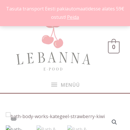
Skip
Tasuta transport Eesti pakiautomaatidesse alates 59€
to
ostust!
Peida
content
MENÜÜ
0
MENÜÜ
Bath
&