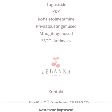
Tagasiside
KKK
Kohaletoimetamine
Privaatsustingimused
Müügitingimused
ESTO järelmaks
Kontakt
Kirsiõis OÜ (reg.kood 16186047)
Kasutame küpsiseid
info@lebanna.ee