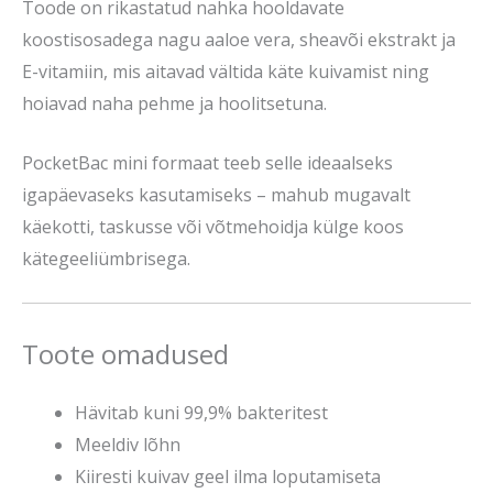
Toode on rikastatud nahka hooldavate
koostisosadega nagu aaloe vera, sheavõi ekstrakt ja
E-vitamiin, mis aitavad vältida käte kuivamist ning
hoiavad naha pehme ja hoolitsetuna.
PocketBac mini formaat teeb selle ideaalseks
igapäevaseks kasutamiseks – mahub mugavalt
käekotti, taskusse või võtmehoidja külge koos
kätegeeliümbrisega.
Toote omadused
Hävitab kuni 99,9% bakteritest
Meeldiv lõhn
Kiiresti kuivav geel ilma loputamiseta