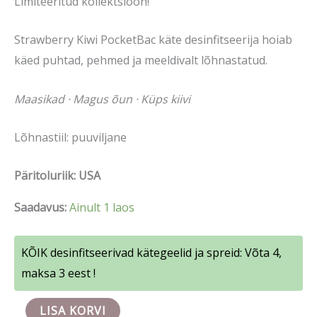
Limiteeritud kollektsioon!
Strawberry Kiwi PocketBac käte desinfitseerija hoiab
käed puhtad, pehmed ja meeldivalt lõhnastatud.
Maasikad · Magus õun · Küps kiivi
Lõhnastiil: puuviljane
Päritoluriik: USA
Saadavus:
Ainult 1 laos
KÕIK desinfitseerivad kätegeelid ja spreid: Võta 4,
maksa 3 eest !
LISA KORVI