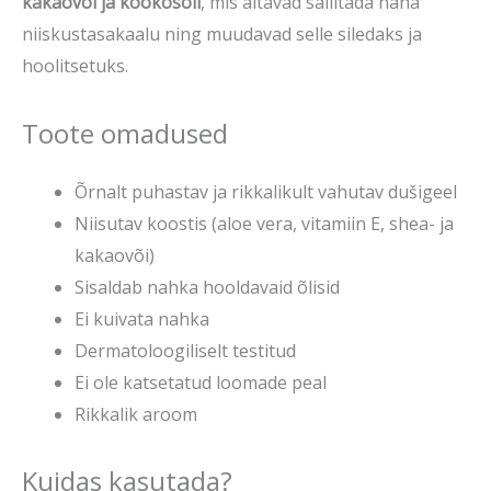
kakaovõi ja kookosõli
, mis aitavad säilitada naha
niiskustasakaalu ning muudavad selle siledaks ja
hoolitsetuks.
Toote omadused
Õrnalt puhastav ja rikkalikult vahutav dušigeel
Niisutav koostis (aloe vera, vitamiin E, shea- ja
kakaovõi)
Sisaldab nahka hooldavaid õlisid
Ei kuivata nahka
Dermatoloogiliselt testitud
Ei ole katsetatud loomade peal
Rikkalik aroom
Kuidas kasutada?