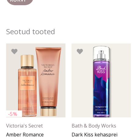
Seotud tooted
Algne
Praegune
hind
hind
oli:
on:
52.90 €.
50.25 €.
-5%
Victoria's Secret
Bath & Body Works
Amber Romance
Dark Kiss kehasprei