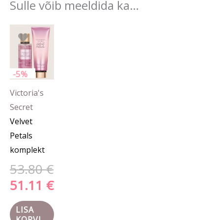
Sulle võib meeldida ka…
Algne
Praegune
hind
hind
oli:
on:
53.80 €.
51.11 €.
-5%
Victoria's
Secret
Velvet
Petals
komplekt
53.80
€
51.11
€
LISA
KORVI