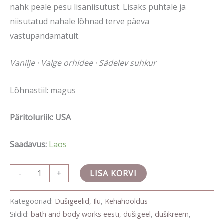
nahk peale pesu lisaniisutust. Lisaks puhtale ja
niisutatud nahale lõhnad terve päeva
vastupandamatult.
Vanilje · Valge orhidee · Sädelev suhkur
Lõhnastiil: magus
Päritoluriik: USA
Saadavus:
Laos
-
+
LISA KORVI
Kategooriad:
Dušigeelid
,
Ilu
,
Kehahooldus
Sildid:
bath and body works eesti
,
dušigeel
,
dušikreem
,