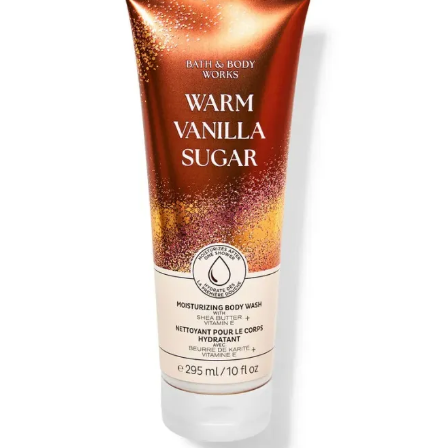
Body
Works
dušikreem
Warm
Vanilla
Sugar
295ml
kogus