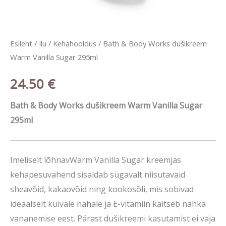
Esileht
/
Ilu
/
Kehahooldus
/ Bath & Body Works dušikreem
Warm Vanilla Sugar 295ml
24.50
€
Bath & Body Works dušikreem Warm Vanilla Sugar
295ml
Imeliselt lõhnavWarm Vanilla Sugar kreemjas
kehapesuvahend sisaldab sügavalt niisutavaid
sheavõid, kakaovõid ning kookosõli, mis sobivad
ideaalselt kuivale nahale ja E-vitamiin kaitseb nahka
vananemise eest. Pärast dušikreemi kasutamist ei vaja