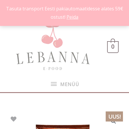
Skip
Tasuta transport Eesti pakiautomaatidesse alates 59€
to
ostust!
Peida
content
MENÜÜ
0
MENÜÜ
Bath
UUS!
&