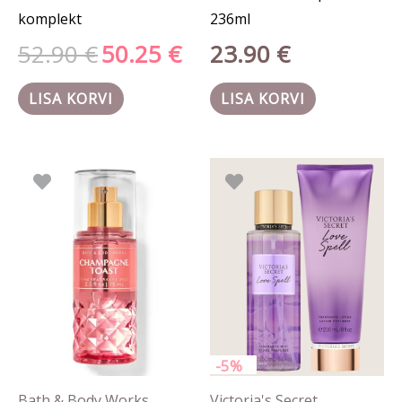
komplekt
236ml
52.90
€
50.25
€
23.90
€
LISA KORVI
LISA KORVI
Algne
Prae
hind
hind
oli:
on:
52.80 €.
50.16
-5%
Bath & Body Works
Victoria's Secret