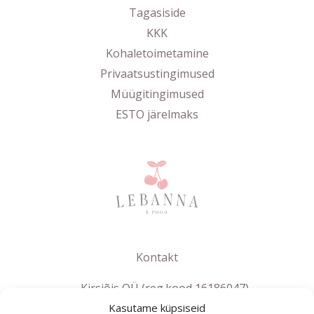
Tagasiside
KKK
Kohaletoimetamine
Privaatsustingimused
Müügitingimused
ESTO järelmaks
Kontakt
Kirsiõis OÜ (reg.kood 16186047)
Kasutame küpsiseid
info@lebanna.ee