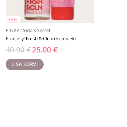
-39%
PINK
Victoria's Secret
Pop Jelly! Fresh & Clean komplekt
40.90
€
25.00
€
LISA KORVI