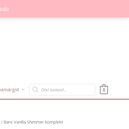
eida
Products
bamärgid
0
search
/ Bare Vanilla Shimmer komplekt
Praegune