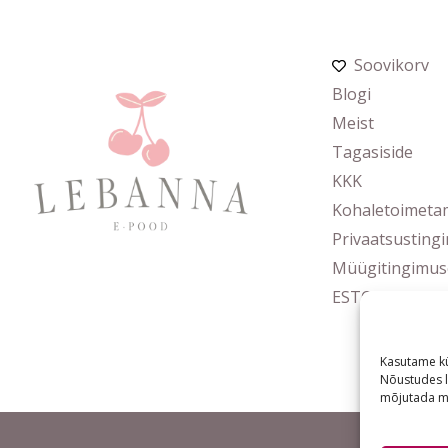
Soovikorv
Blogi
Meist
Tagasiside
KKK
Kohaletoimeta
Privaatsusting
Müügitingimus
ESTO järelmak
Kasutame kü
Nõustudes l
mõjutada mõ