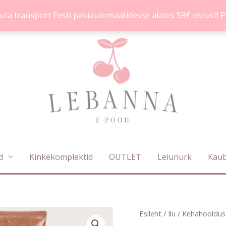
uta transport Eesti pakiautomaatidesse alates 59€ ostust!
P
d
Kinkekomplektid
OUTLET
Leiunurk
Kau
Bare
Esileht
/
Ilu
/
Kehahooldus
Algne