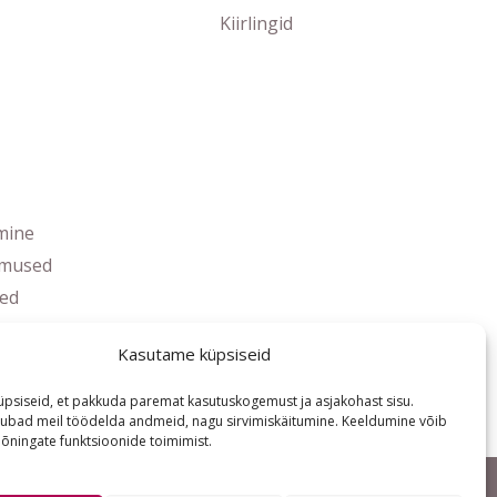
Kiirlingid
mine
imused
ed
s
Kasutame küpsiseid
psiseid, et pakkuda paremat kasutuskogemust ja asjakohast sisu.
ubad meil töödelda andmeid, nagu sirvimiskäitumine. Keeldumine võib
ningate funktsioonide toimimist.