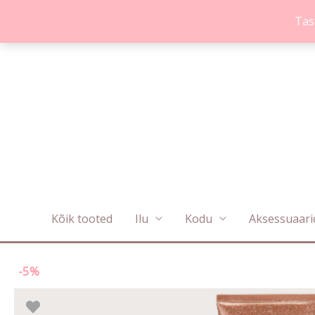
Skip
Tas
to
content
Kõik tooted
Ilu
Kodu
Aksessuaari
-5%