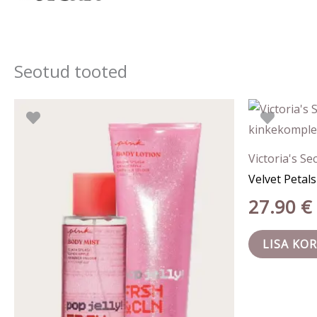
Seotud tooted
Algne
Praegune
hind
hind
oli:
on:
40.90 €.
25.00 €.
Victoria's Se
Velvet Petal
27.90
€
LISA KOR