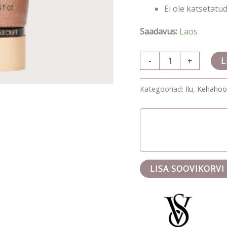
Ei ole katsetatu
Saadavus:
Laos
-
+
L
Kategooriad:
Ilu
,
Kehahoo
LISA SOOVIKORVI