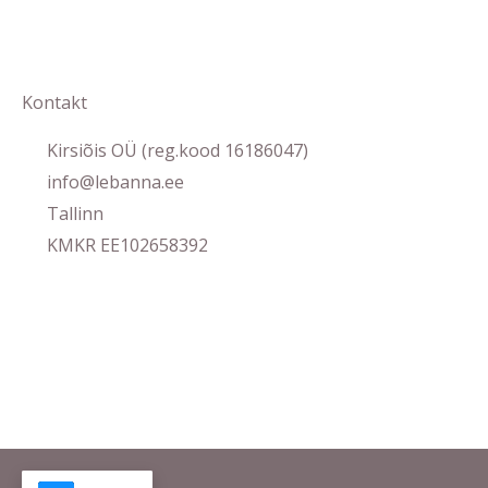
Kontakt
Kirsiõis OÜ (reg.kood 16186047)
info@lebanna.ee
Tallinn
KMKR EE102658392