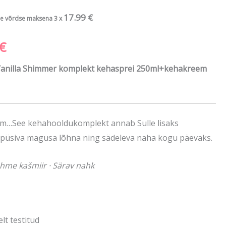
hind
17.99
€
e võrdse maksena 3 x
on:
€
€.
53.96 €.
e Vanilla Shimmer komplekt kehasprei 250ml+kehakreem
m…See kehahooldukomplekt annab Sulle lisaks
apüsiva magusa lõhna ning sädeleva naha kogu päevaks.
ehme kašmiir · Särav nahk
lt testitud