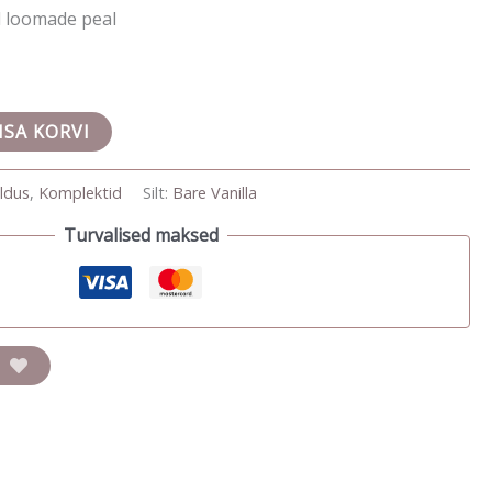
d loomade peal
ISA KORVI
ldus
,
Komplektid
Silt:
Bare Vanilla
Turvalised maksed