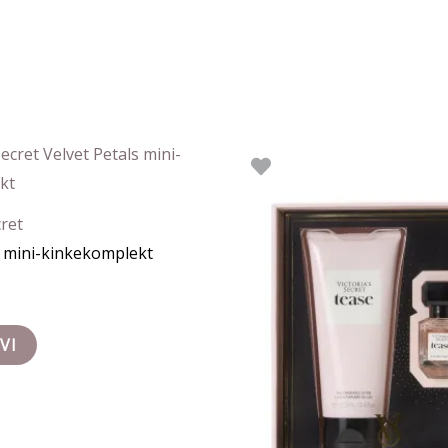
cret
s mini-kinkekomplekt
VI