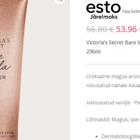
Vanilla
hind
Shimmer
Tasu kolm
komplekt
oli:
56.80
€
53.96
kogus
56.80 
Victoria’s Secret Bar
236ml
Unikaalne magus aroo
niisutatud nahale kau
Vahustatud vanilje · P
Lõhnastiil: Magus, soe
Dermatoloogilise