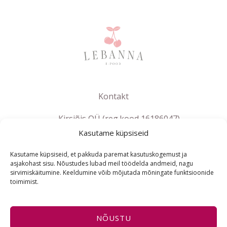
Kontakt
Kirsiõis OÜ (reg.kood 16186047)
Kasutame küpsiseid
info@lebanna.ee
Tallinn
Kasutame küpsiseid, et pakkuda paremat kasutuskogemust ja
KMKR EE102658392
asjakohast sisu. Nõustudes lubad meil töödelda andmeid, nagu
sirvimiskäitumine. Keeldumine võib mõjutada mõningate funktsioonide
toimimist.
ET
NÕUSTU