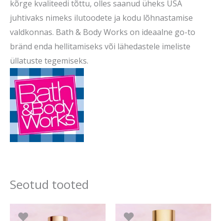
kõrge kvaliteedi tõttu, olles saanud üheks USA
juhtivaks nimeks ilutoodete ja kodu lõhnastamise
valdkonnas.
Bath & Body Works on ideaalne go-to
bränd enda hellitamiseks või lähedastele imeliste
üllatuste tegemiseks.
Seotud tooted
Algne
Praegune
Algne
Prae
hind
hind
hind
hind