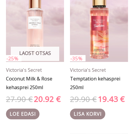
oli:
on:
oli:
on:
27.90 €.
20.92 €.
29.90 €.
19.43
LAOST OTSAS
-25%
-35%
Victoria's Secret
Victoria's Secret
Coconut Milk & Rose
Temptation kehasprei
kehasprei 250ml
250ml
27.90
€
20.92
€
29.90
€
19.43
€
LOE EDASI
LISA KORVI