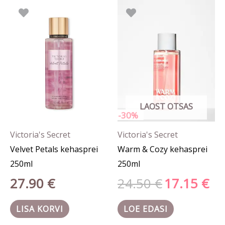
Algne
Prae
hind
hind
oli:
on:
24.50 €.
17.15
LAOST OTSAS
-30%
Victoria's Secret
Victoria's Secret
Velvet Petals kehasprei
Warm & Cozy kehasprei
250ml
250ml
27.90
€
24.50
€
17.15
€
LISA KORVI
LOE EDASI