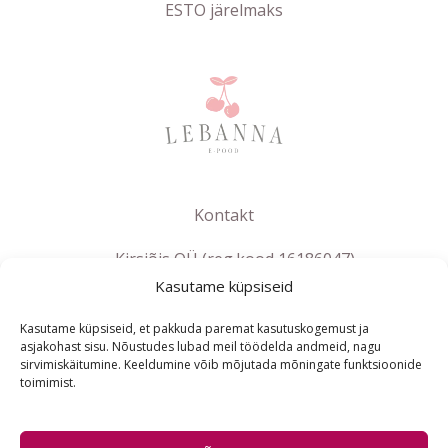
ESTO järelmaks
Kontakt
Kirsiõis OÜ (reg.kood 16186047)
Kasutame küpsiseid
info@lebanna.ee
Tallinn
Kasutame küpsiseid, et pakkuda paremat kasutuskogemust ja
KMKR EE102658392
asjakohast sisu. Nõustudes lubad meil töödelda andmeid, nagu
sirvimiskäitumine. Keeldumine võib mõjutada mõningate funktsioonide
toimimist.
ET