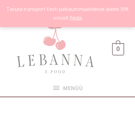
Skip
Tasuta transport Eesti pakiautomaatidesse alates 59€
to
ostust!
Peida
content
MENÜÜ
0
MENÜÜ