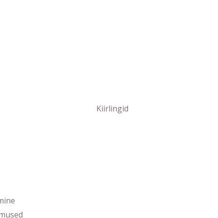
Kiirlingid
mine
imused