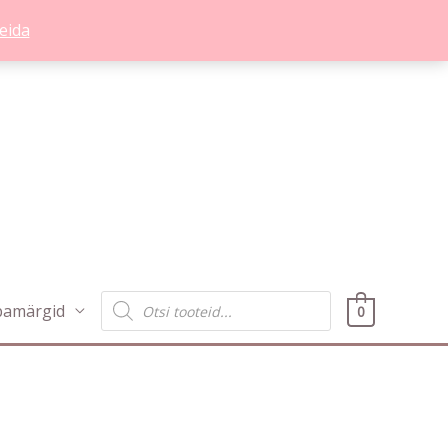
eida
Products
bamärgid
0
search