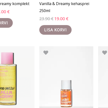
 Dreamy komplekt
Vanilla & Dreamy kehasprei
250ml
7.00
€
23.90
€
19.00
€
ORVI
LISA KORVI
gne
Praegune
Algne
Praegune
nd
hind
hind
hind
on:
oli:
on:
90 €.
16.90 €.
11.50 €.
7.90 €.