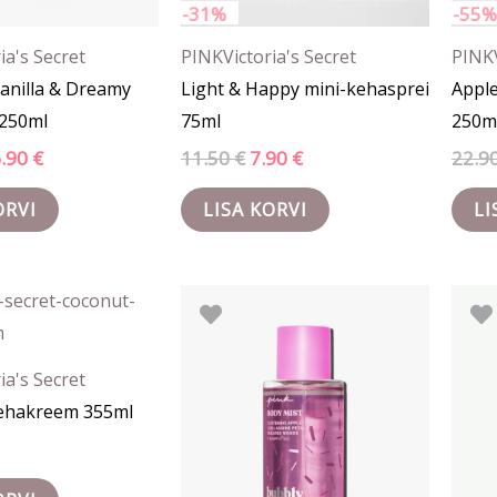
-31%
-55%
ia's Secret
PINK
Victoria's Secret
PINK
Vanilla & Dreamy
Light & Happy mini-kehasprei
Appl
 250ml
75ml
250m
6.90
€
11.50
€
7.90
€
22.9
ORVI
LISA KORVI
LI
Algne
Praegune
hind
hind
oli:
on:
21.90 €.
14.50 €.
ia's Secret
ehakreem 355ml