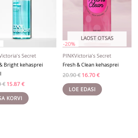
LAOST OTSAS
-20%
Victoria's Secret
PINK
Victoria's Secret
& Bright kehasprei
Fresh & Clean kehasprei
l
20.90
€
16.70
€
0
€
15.87
€
LOE EDASI
SA KORVI