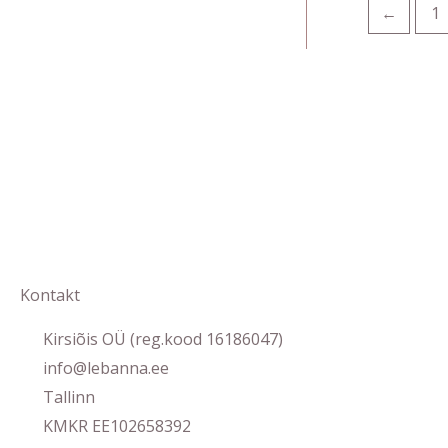
←
1
Kontakt
Kirsiõis OÜ (reg.kood 16186047)
info@lebanna.ee
Tallinn
KMKR EE102658392