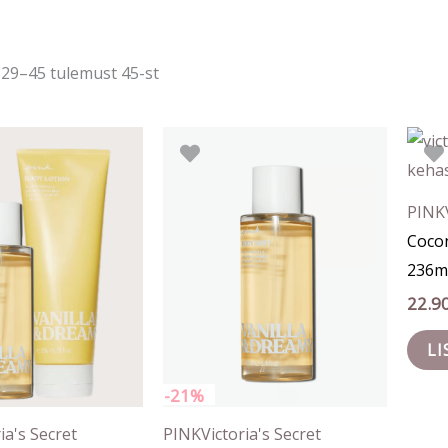
järgi
29–45 tulemust 45-st
gne
Praegune
Algne
Praegune
nd
hind
hind
hind
on:
oli:
on:
40 €.
37.00 €.
23.90 €.
19.00 €.
PINK
Cocon
236m
22.9
LI
-21%
ia's Secret
PINK
Victoria's Secret