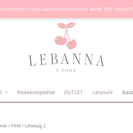
uta transport Eesti pakiautomaatidesse alates 59€ ostust!
P
d
Kinkekomplektid
OUTLET
Leiunurk
Kau
Sorditud
nds
/
PINK
/ Lehekülg 2
uusimate