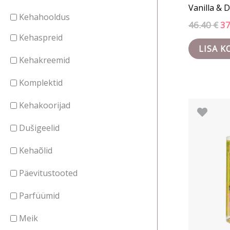
Vanilla &
Kehahooldus
46.40
€
3
Kehaspreid
LISA K
Kehakreemid
Komplektid
Al
Kehakoorijad
hi
oli:
Dušigeelid
21.
Kehaõlid
Päevitustooted
Parfüümid
Meik