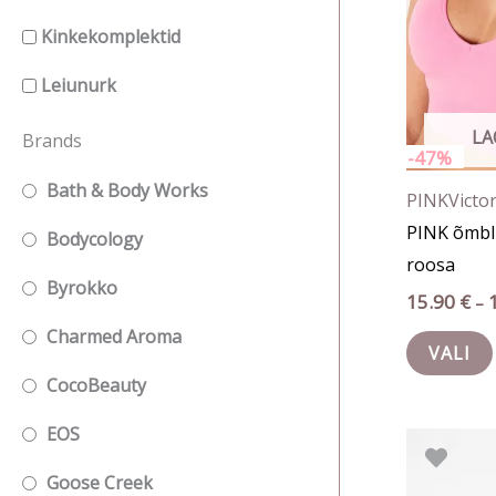
Kinkekomplektid
Leiunurk
LA
Brands
-47%
Bath & Body Works
PINK
Victor
PINK õmblu
Bodycology
roosa
Byrokko
15.90
€
–
Charmed Aroma
VALI
CocoBeauty
EOS
Goose Creek