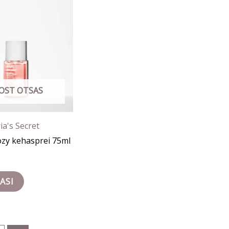
OST OTSAS
ia's Secret
zy kehasprei 75ml
ASI