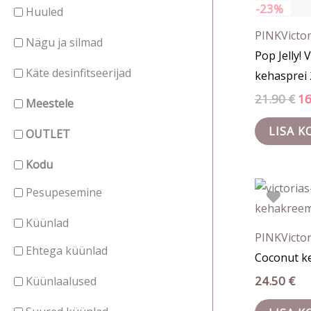
-23%
Huuled
PINK
Victor
Nägu ja silmad
Pop Jelly! 
Käte desinfitseerijad
kehasprei
21.90
€
1
Meestele
LISA K
OUTLET
Kodu
Pesupesemine
Küünlad
PINK
Victor
Ehtega küünlad
Coconut k
24.50
€
Küünlaalused