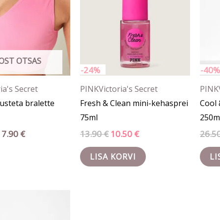
varianti.
Valikuid
saab
teha
tootelehel.
OST OTSAS
-24%
-40%
ia's Secret
PINK
Victoria's Secret
PINK
steta bralette
Fresh & Clean mini-kehasprei
Cool 
75ml
250m
17.90
€
13.90
€
10.50
€
26.5
LISA KORVI
LI