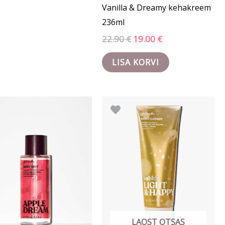
Vanilla & Dreamy kehakreem
236ml
22.90
€
19.00
€
LISA KORVI
Algne
Praegune
Algne
Praegune
hind
hind
hind
hind
oli:
on:
oli:
on:
22.90 €.
10.34 €.
21.50 €.
12.90 €.
LAOST OTSAS