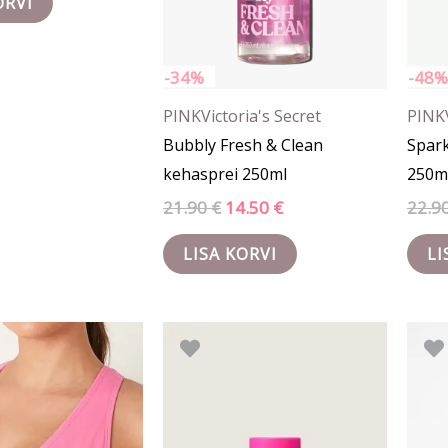
ORVI
-34%
-48%
PINK
Victoria's Secret
PINK
Bubbly Fresh & Clean
Spark
kehasprei 250ml
250m
21.90
€
14.50
€
22.9
LISA KORVI
LI
Hinnavahemik:
Algne
Praegune
Sellel
15.90 €
hind
hind
tootel
kuni
oli:
on:
17.90 €
13.90 €.
10.50 €.
on
mitu