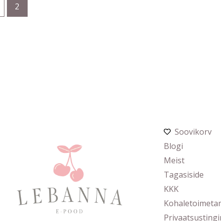
2
Soovikorv
Blogi
Meist
Tagasiside
KKK
Kohaletoimeta
Privaatsusting