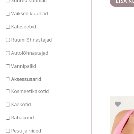
Suured küünlad
LISA K
Väiksed küünlad
Käteseebid
Ruumilõhnastajad
Autolõhnastajad
Vannipallid
Aksessuaarid
Kosmeetikakotid
Käekotid
Rahakotid
Pesu ja riided