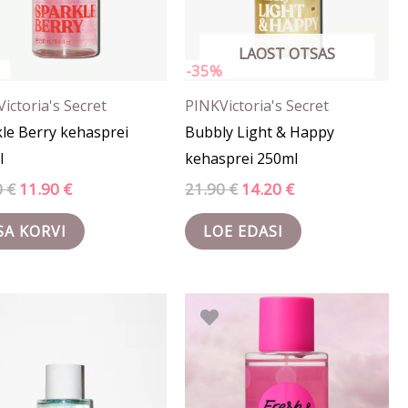
LAOST OTSAS
-35%
Victoria's Secret
PINK
Victoria's Secret
le Berry kehasprei
Bubbly Light & Happy
l
kehasprei 250ml
0
€
11.90
€
21.90
€
14.20
€
SA KORVI
LOE EDASI
Algne
Praegune
Algne
Praegune
hind
hind
hind
hind
oli:
on:
oli:
on:
26.50 €.
15.87 €.
20.90 €.
16.70 €.