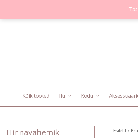
Skip
Tas
to
content
Kõik tooted
Ilu
Kodu
Aksessuaari
Hinnavahemik
Esileht
/
Bra
M
M