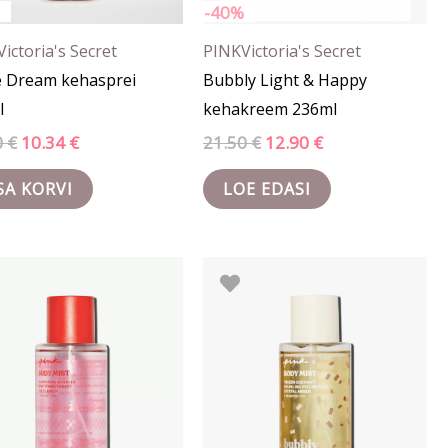
-40%
Victoria's Secret
PINK
Victoria's Secret
e Dream kehasprei
Bubbly Light & Happy
l
kehakreem 236ml
0
€
10.34
€
21.50
€
12.90
€
SA KORVI
LOE EDASI
Algne
Praegune
Algne
Praegune
hind
hind
hind
hind
oli:
on:
oli:
on:
22.90 €.
11.90 €.
21.90 €.
14.20 €.