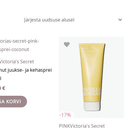
Algne
Praegune
hind
hind
oli:
on:
22.90 €.
19.00 €.
Victoria's Secret
ut juukse- ja kehasprei
l
0
€
SA KORVI
-17%
PINK
Victoria's Secret