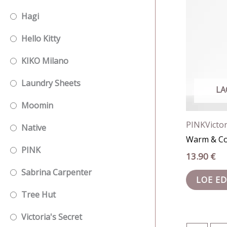
Hagi
Hello Kitty
KIKO Milano
Laundry Sheets
LA
Moomin
PINK
Victor
Native
Warm & Co
PINK
13.90
€
Sabrina Carpenter
LOE ED
Tree Hut
Victoria's Secret