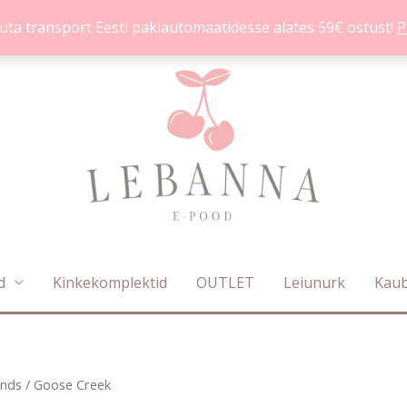
uta transport Eesti pakiautomaatidesse alates 59€ ostust!
P
d
Kinkekomplektid
OUTLET
Leiunurk
Kau
Sorditud
nds
/ Goose Creek
uusimate