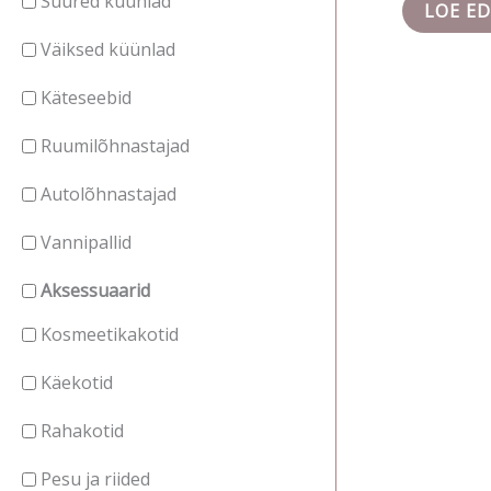
Suured küünlad
LOE ED
Väiksed küünlad
Käteseebid
Ruumilõhnastajad
Autolõhnastajad
Vannipallid
Aksessuaarid
Kosmeetikakotid
Käekotid
Rahakotid
Pesu ja riided