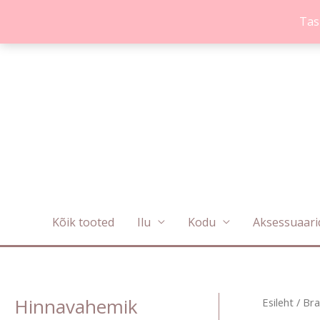
Skip
Tas
to
content
Kõik tooted
Ilu
Kodu
Aksessuaari
Hinnavahemik
Esileht
/
Bra
M
M