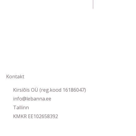
Kontakt
Kirsiõis OÜ (reg.kood 16186047)
info@lebanna.ee
Tallinn
KMKR EE102658392