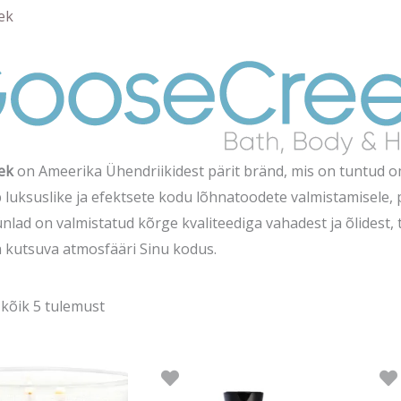
järgi
ek
ek
on Ameerika Ühendriikidest pärit bränd, mis on tuntud om
luksuslike ja efektsete kodu lõhnatoodete valmistamisele,
ünlad on valmistatud kõrge kvaliteediga vahadest ja õlidest
a kutsuva atmosfääri Sinu kodus.
kõik 5 tulemust
gne
Praegune
Algne
Praegune
nd
hind
hind
hind
on:
oli:
on: