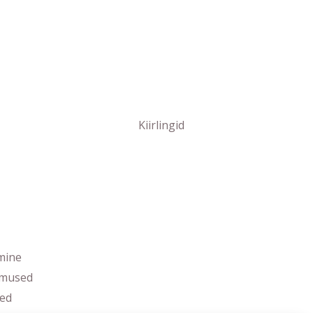
Kiirlingid
mine
imused
ed