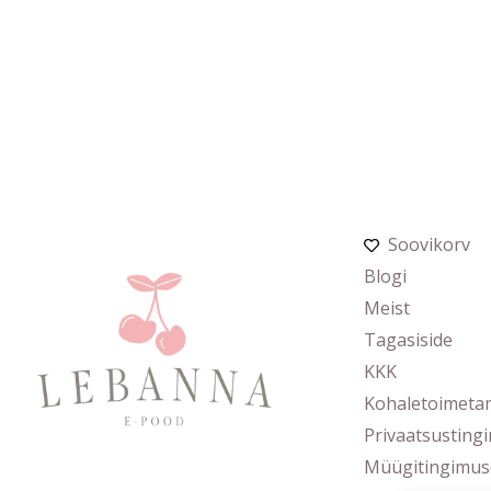
Soovikorv
Blogi
Meist
Tagasiside
KKK
Kohaletoimeta
Privaatsusting
Müügitingimus