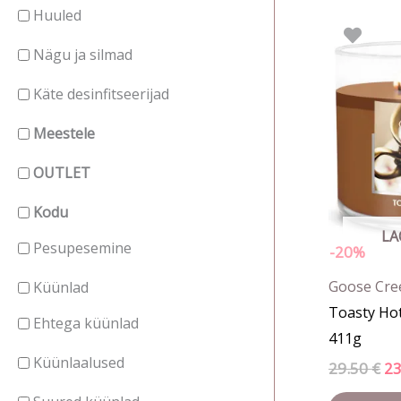
Huuled
Al
hi
oli:
Nägu ja silmad
29.
Käte desinfitseerijad
Meestele
OUTLET
Kodu
LA
Pesupesemine
-20%
Goose Cre
Küünlad
Toasty Ho
Ehtega küünlad
411g
Küünlaalused
29.50
€
2