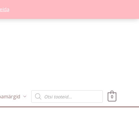
eida
Products
bamärgid
0
search