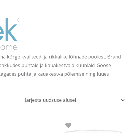
a kõrge kvaliteedi ja rikkalike lõhnade poolest. Bränd
 pakkudes puhtaid ja kauakestvaid küünlaid. Goose
, tagades puhta ja kauakestva põlemise ning luues
Algne
Praegune
Algne
Praegune
hind
hind
hind
hind
oli:
on:
oli:
on: