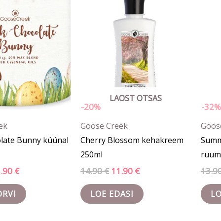
50 €.
21.90 €.
14.90 €.
11.90 €.
LAOST OTSAS
-20%
-32%
ek
Goose Creek
Goos
olate Bunny küünal
Cherry Blossom kehakreem
Summ
250ml
ruumi
1.90
€
14.90
€
11.90
€
13.9
ORVI
LOE EDASI
LO