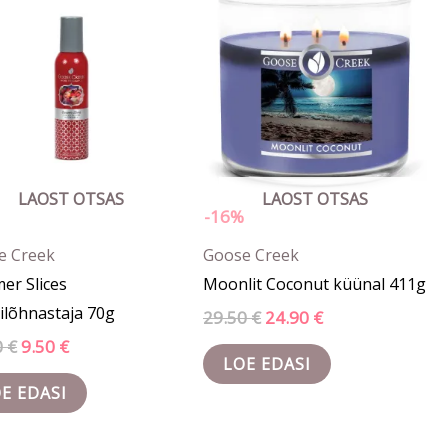
13.90 €.
9.50 €.
29.50 €.
24.90 €.
LAOST OTSAS
LAOST OTSAS
-16%
e Creek
Goose Creek
er Slices
Moonlit Coconut küünal 411g
lõhnastaja 70g
29.50
€
24.90
€
0
€
9.50
€
LOE EDASI
E EDASI