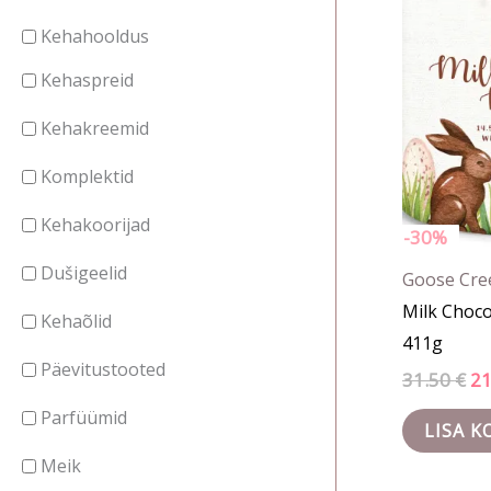
31.
Kehahooldus
Kehaspreid
Kehakreemid
Komplektid
Kehakoorijad
-30%
Dušigeelid
Goose Cre
Milk Choc
Kehaõlid
411g
Päevitustooted
31.50
€
2
Parfüümid
LISA K
Meik