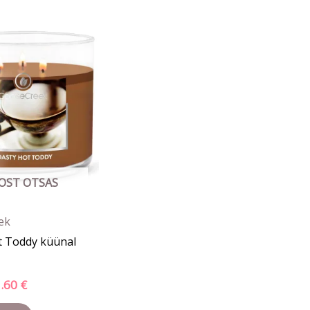
gne
Praegune
nd
hind
on:
50 €.
23.60 €.
OST OTSAS
ek
t Toddy küünal
3.60
€